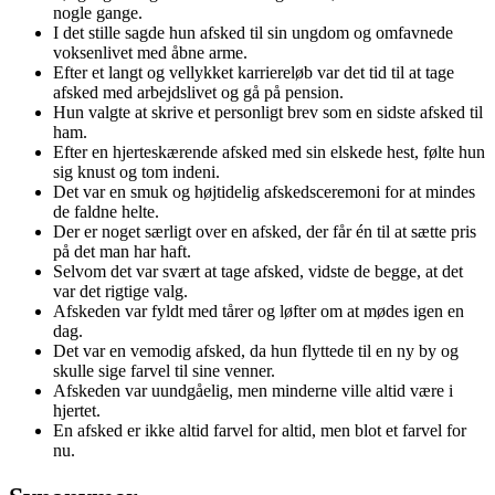
nogle gange.
I det stille sagde hun afsked til sin ungdom og omfavnede
voksenlivet med åbne arme.
Efter et langt og vellykket karriereløb var det tid til at tage
afsked med arbejdslivet og gå på pension.
Hun valgte at skrive et personligt brev som en sidste afsked til
ham.
Efter en hjerteskærende afsked med sin elskede hest, følte hun
sig knust og tom indeni.
Det var en smuk og højtidelig afskedsceremoni for at mindes
de faldne helte.
Der er noget særligt over en afsked, der får én til at sætte pris
på det man har haft.
Selvom det var svært at tage afsked, vidste de begge, at det
var det rigtige valg.
Afskeden var fyldt med tårer og løfter om at mødes igen en
dag.
Det var en vemodig afsked, da hun flyttede til en ny by og
skulle sige farvel til sine venner.
Afskeden var uundgåelig, men minderne ville altid være i
hjertet.
En afsked er ikke altid farvel for altid, men blot et farvel for
nu.