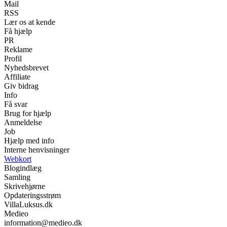
Mail
RSS
Lær os at kende
Få hjælp
PR
Reklame
Profil
Nyhedsbrevet
Affiliate
Giv bidrag
Info
Få svar
Brug for hjælp
Anmeldelse
Job
Hjælp med info
Interne henvisninger
Webkort
Blogindlæg
Samling
Skrivehjørne
Opdateringsstrøm
VillaLuksus.dk
Medieo
information@medieo.dk