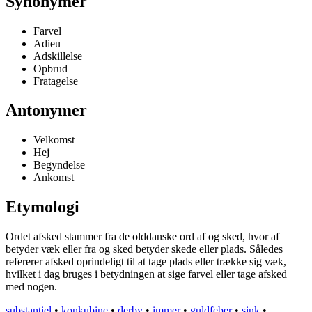
Synonymer
Farvel
Adieu
Adskillelse
Opbrud
Fratagelse
Antonymer
Velkomst
Hej
Begyndelse
Ankomst
Etymologi
Ordet afsked stammer fra de olddanske ord af og sked, hvor af
betyder væk eller fra og sked betyder skede eller plads. Således
refererer afsked oprindeligt til at tage plads eller trække sig væk,
hvilket i dag bruges i betydningen at sige farvel eller tage afsked
med nogen.
substantiel
•
konkubine
•
derby
•
immer
•
guldfeber
•
sink
•