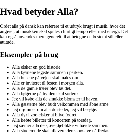
Hvad betyder Alla?
Ordet alla på dansk kan referere til et udtryk brugt i musik, hvor det
angiver, at musikken skal spilles i hurtigt tempo eller med energi. Det
kan også anvendes mere generelt til at betegne en bestemt stil eller
attitude.
Eksempler på brug
Alla elsker en god historie.
Alla børnene legede sammen i parken.
Alla husene på vejen skal males om.
Alle er inviteret til festen i morgen alla.
Alla de gamle træer blev fældet.
Alla bøgerne på hylden skal sorteres.
Jeg vil købe alla de smukke blomster til haven.
Alla gæsterne blev budt velkommen med åbne arme.
Jeg drømmer om alla de steder, jeg vil besøge.
Alla dyr i zoo elsker at blive fodret.
Alla købte billetter til koncerten på torsdag.
Jeg savner alla de sjove øjeblikke vi havde sammen.
Alla studerende skal aflevere deres opgave på fredag.