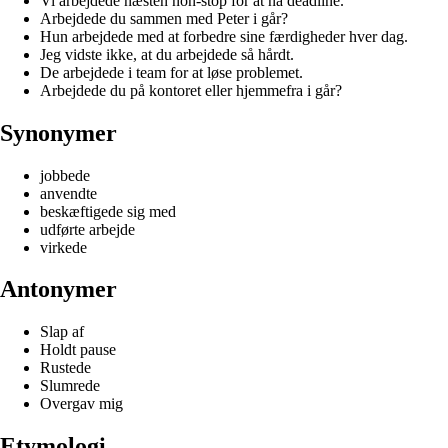
Vi arbejdede næsten non-stop for at nå deadline.
Arbejdede du sammen med Peter i går?
Hun arbejdede med at forbedre sine færdigheder hver dag.
Jeg vidste ikke, at du arbejdede så hårdt.
De arbejdede i team for at løse problemet.
Arbejdede du på kontoret eller hjemmefra i går?
Synonymer
jobbede
anvendte
beskæftigede sig med
udførte arbejde
virkede
Antonymer
Slap af
Holdt pause
Rustede
Slumrede
Overgav mig
Etymologi