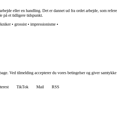
jde eller en handling. Det er dannet ud fra ordet arbejde, som refererer 
 på et tidligere tidspunkt.
ekniker
•
grossist
•
impressionisme
•
tilbage. Ved tilmelding accepterer du vores betingelser og giver samtykke
terest
TikTok
Mail
RSS