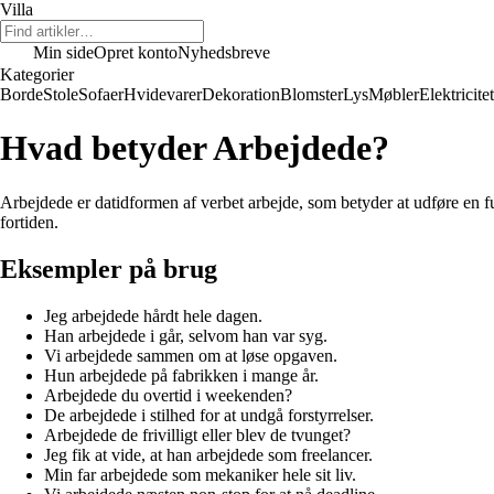
Villa
Min side
Opret konto
Nyhedsbreve
Kategorier
Borde
Stole
Sofaer
Hvidevarer
Dekoration
Blomster
Lys
Møbler
Elektricitet
Hvad betyder Arbejdede?
Arbejdede er datidformen af verbet arbejde, som betyder at udføre en fu
fortiden.
Eksempler på brug
Jeg arbejdede hårdt hele dagen.
Han arbejdede i går, selvom han var syg.
Vi arbejdede sammen om at løse opgaven.
Hun arbejdede på fabrikken i mange år.
Arbejdede du overtid i weekenden?
De arbejdede i stilhed for at undgå forstyrrelser.
Arbejdede de frivilligt eller blev de tvunget?
Jeg fik at vide, at han arbejdede som freelancer.
Min far arbejdede som mekaniker hele sit liv.