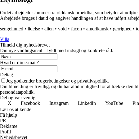
Ordet arbejdede stammer fra olddansk arbeidha, som betyder at udføre arbe
Arbejdede bruges i datid og angiver handlingen af at have udført arbejde
sengelinned
•
lidelse
•
alien
•
vold
•
facon
•
amerikansk
•
gerrighed
•
t
Villa
Tilmeld dig nyhedsbrevet
Din nye yndlingsmail – fyldt med indsigt og konkrete råd.
Hvad er din e-mail?
Deltag
Jeg godkender brugerbetingelser og privatlivspolitik.
Din tilmelding er frivillig, og du har altid mulighed for at trække den 
persondatapolitik.
Del og vær venlig
X
Facebook
Instagram
LinkedIn
YouTube
Pin
Lær os at kende
Få hjælp
PR
Reklame
Profil
Nyhedsbrevet