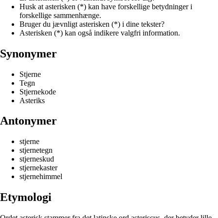
Husk at asterisken (*) kan have forskellige betydninger i
forskellige sammenhænge.
Bruger du jævnligt asterisken (*) i dine tekster?
Asterisken (*) kan også indikere valgfri information.
Synonymer
Stjerne
Tegn
Stjernekode
Asteriks
Antonymer
stjerne
stjernetegn
stjerneskud
stjernekaster
stjernehimmel
Etymologi
Ordet asterisk stammer fra det latinske ord asteriscus, der betyder lille