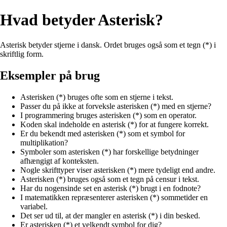
Hvad betyder Asterisk?
Asterisk betyder stjerne i dansk. Ordet bruges også som et tegn (*) i
skriftlig form.
Eksempler på brug
Asterisken (*) bruges ofte som en stjerne i tekst.
Passer du på ikke at forveksle asterisken (*) med en stjerne?
I programmering bruges asterisken (*) som en operator.
Koden skal indeholde en asterisk (*) for at fungere korrekt.
Er du bekendt med asterisken (*) som et symbol for
multiplikation?
Symboler som asterisken (*) har forskellige betydninger
afhængigt af konteksten.
Nogle skrifttyper viser asterisken (*) mere tydeligt end andre.
Asterisken (*) bruges også som et tegn på censur i tekst.
Har du nogensinde set en asterisk (*) brugt i en fodnote?
I matematikken repræsenterer asterisken (*) sommetider en
variabel.
Det ser ud til, at der mangler en asterisk (*) i din besked.
Er asterisken (*) et velkendt symbol for dig?