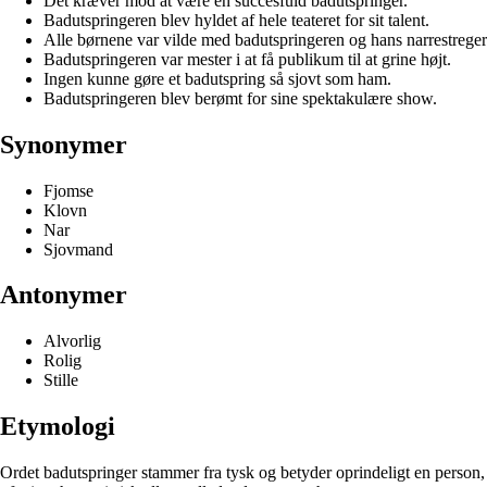
Det kræver mod at være en succesfuld badutspringer.
Badutspringeren blev hyldet af hele teateret for sit talent.
Alle børnene var vilde med badutspringeren og hans narrestreger
Badutspringeren var mester i at få publikum til at grine højt.
Ingen kunne gøre et badutspring så sjovt som ham.
Badutspringeren blev berømt for sine spektakulære show.
Synonymer
Fjomse
Klovn
Nar
Sjovmand
Antonymer
Alvorlig
Rolig
Stille
Etymologi
Ordet badutspringer stammer fra tysk og betyder oprindeligt en person, d