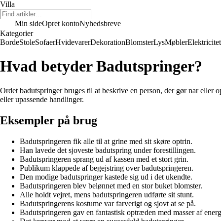
Villa
Min side
Opret konto
Nyhedsbreve
Kategorier
Borde
Stole
Sofaer
Hvidevarer
Dekoration
Blomster
Lys
Møbler
Elektricitet
Hvad betyder Badutspringer?
Ordet badutspringer bruges til at beskrive en person, der gør nar eller 
eller upassende handlinger.
Eksempler på brug
Badutspringeren fik alle til at grine med sit skøre optrin.
Han lavede det sjoveste badutspring under forestillingen.
Badutspringeren sprang ud af kassen med et stort grin.
Publikum klappede af begejstring over badutspringeren.
Den modige badutspringer kastede sig ud i det ukendte.
Badutspringeren blev belønnet med en stor buket blomster.
Alle holdt vejret, mens badutspringeren udførte sit stunt.
Badutspringerens kostume var farverigt og sjovt at se på.
Badutspringeren gav en fantastisk optræden med masser af energ