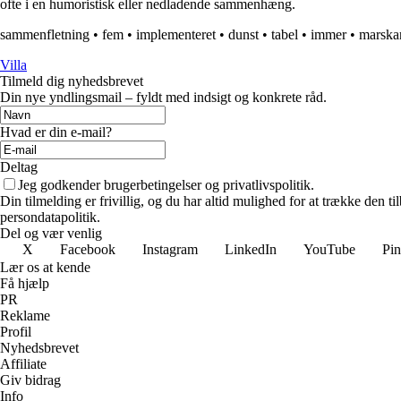
ofte i en humoristisk eller nedladende sammenhæng.
sammenfletning
•
fem
•
implementeret
•
dunst
•
tabel
•
immer
•
marska
Villa
Tilmeld dig nyhedsbrevet
Din nye yndlingsmail – fyldt med indsigt og konkrete råd.
Hvad er din e-mail?
Deltag
Jeg godkender brugerbetingelser og privatlivspolitik.
Din tilmelding er frivillig, og du har altid mulighed for at trække den 
persondatapolitik.
Del og vær venlig
X
Facebook
Instagram
LinkedIn
YouTube
Pin
Lær os at kende
Få hjælp
PR
Reklame
Profil
Nyhedsbrevet
Affiliate
Giv bidrag
Info