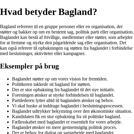
Hvad betyder Bagland?
Bagland refererer til en gruppe personer eller en organisation, der
støtter og bakker op om en bestemt sag, politisk parti eller organisation.
Baglandet kan bestå af frivillige, medlemmer eller støtter, som arbejder
for at fremme og styrke den pågældende sag eller organisation. Det
kan også referere til opbakningen og støtten fra baglandet i forbindelse
med beslutninger, aktiviteter eller kampagner.
Eksempler på brug
Baglandet støtter op om vores vision for fremtiden.
Politikeren takkede sit bagland for støtten.
Der er stor opbakning fra baglandet til det nye initiativ.
Foreningen ønsker at styrke forbindelsen til baglandet.
Partilederen lytter altid til baglandets ønsker og behov.
Vi skal huske at inddrage baglandet i beslutningsprocessen.
Baglandet udtrykker bekymring over den økonomiske situation.
Kandidaten fik en stor opbakning fra sit politiske bagland.
Fællesskabet med baglandet er essentielt for vores arbejde.
Baglandet ønsker en mere gennemsigtig politisk proces.
Der er behov for dialog og samarbejde med baglandet.