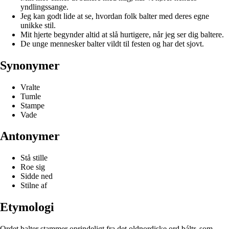
yndlingssange.
Jeg kan godt lide at se, hvordan folk balter med deres egne
unikke stil.
Mit hjerte begynder altid at slå hurtigere, når jeg ser dig baltere.
De unge mennesker balter vildt til festen og har det sjovt.
Synonymer
Vralte
Tumle
Stampe
Vade
Antonymer
Stå stille
Roe sig
Sidde ned
Stilne af
Etymologi
Ordet balter stammer oprindeligt fra det oldnordiske ord báltr, som