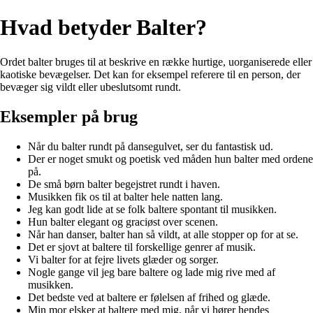
Hvad betyder Balter?
Ordet balter bruges til at beskrive en række hurtige, uorganiserede eller
kaotiske bevægelser. Det kan for eksempel referere til en person, der
bevæger sig vildt eller ubeslutsomt rundt.
Eksempler på brug
Når du balter rundt på dansegulvet, ser du fantastisk ud.
Der er noget smukt og poetisk ved måden hun balter med ordene
på.
De små børn balter begejstret rundt i haven.
Musikken fik os til at balter hele natten lang.
Jeg kan godt lide at se folk baltere spontant til musikken.
Hun balter elegant og graciøst over scenen.
Når han danser, balter han så vildt, at alle stopper op for at se.
Det er sjovt at baltere til forskellige genrer af musik.
Vi balter for at fejre livets glæder og sorger.
Nogle gange vil jeg bare baltere og lade mig rive med af
musikken.
Det bedste ved at baltere er følelsen af frihed og glæde.
Min mor elsker at baltere med mig, når vi hører hendes