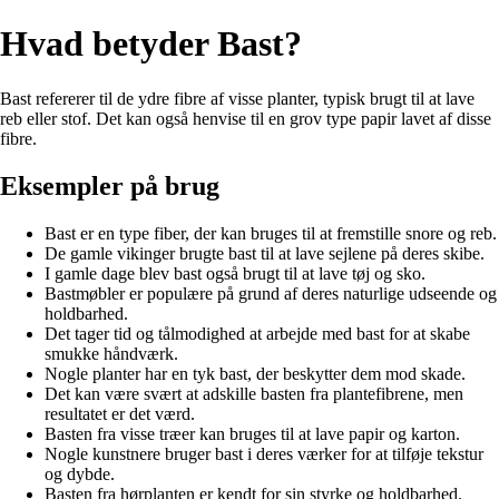
Hvad betyder Bast?
Bast refererer til de ydre fibre af visse planter, typisk brugt til at lave
reb eller stof. Det kan også henvise til en grov type papir lavet af disse
fibre.
Eksempler på brug
Bast er en type fiber, der kan bruges til at fremstille snore og reb.
De gamle vikinger brugte bast til at lave sejlene på deres skibe.
I gamle dage blev bast også brugt til at lave tøj og sko.
Bastmøbler er populære på grund af deres naturlige udseende og
holdbarhed.
Det tager tid og tålmodighed at arbejde med bast for at skabe
smukke håndværk.
Nogle planter har en tyk bast, der beskytter dem mod skade.
Det kan være svært at adskille basten fra plantefibrene, men
resultatet er det værd.
Basten fra visse træer kan bruges til at lave papir og karton.
Nogle kunstnere bruger bast i deres værker for at tilføje tekstur
og dybde.
Basten fra hørplanten er kendt for sin styrke og holdbarhed.