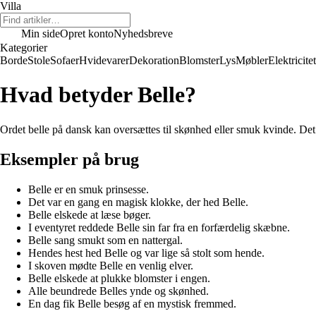
Villa
Min side
Opret konto
Nyhedsbreve
Kategorier
Borde
Stole
Sofaer
Hvidevarer
Dekoration
Blomster
Lys
Møbler
Elektricitet
Hvad betyder Belle?
Ordet belle på dansk kan oversættes til skønhed eller smuk kvinde. Det re
Eksempler på brug
Belle er en smuk prinsesse.
Det var en gang en magisk klokke, der hed Belle.
Belle elskede at læse bøger.
I eventyret reddede Belle sin far fra en forfærdelig skæbne.
Belle sang smukt som en nattergal.
Hendes hest hed Belle og var lige så stolt som hende.
I skoven mødte Belle en venlig elver.
Belle elskede at plukke blomster i engen.
Alle beundrede Belles ynde og skønhed.
En dag fik Belle besøg af en mystisk fremmed.