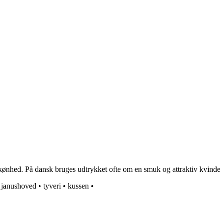
skønhed. På dansk bruges udtrykket ofte om en smuk og attraktiv kvinde
•
janushoved
•
tyveri
•
kussen
•