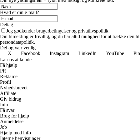
Din nye yndlingsmail – fyldt med indsigt og konkrete råd.
Hvad er din e-mail?
Deltag
Jeg godkender brugerbetingelser og privatlivspolitik.
Din tilmelding er frivillig, og du har altid mulighed for at trække den 
persondatapolitik.
Del og vær venlig
X
Facebook
Instagram
LinkedIn
YouTube
Pin
Lær os at kende
Få hjælp
PR
Reklame
Profil
Nyhedsbrevet
Affiliate
Giv bidrag
Info
Få svar
Brug for hjælp
Anmeldelse
Job
Hjælp med info
Interne henvisninger