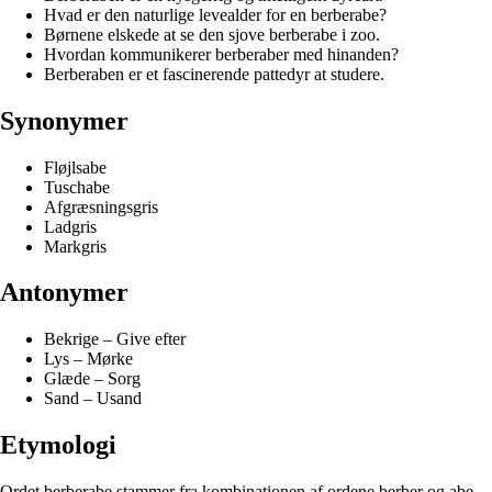
Hvad er den naturlige levealder for en berberabe?
Børnene elskede at se den sjove berberabe i zoo.
Hvordan kommunikerer berberaber med hinanden?
Berberaben er et fascinerende pattedyr at studere.
Synonymer
Fløjlsabe
Tuschabe
Afgræsningsgris
Ladgris
Markgris
Antonymer
Bekrige – Give efter
Lys – Mørke
Glæde – Sorg
Sand – Usand
Etymologi
Ordet berberabe stammer fra kombinationen af ordene berber og abe.