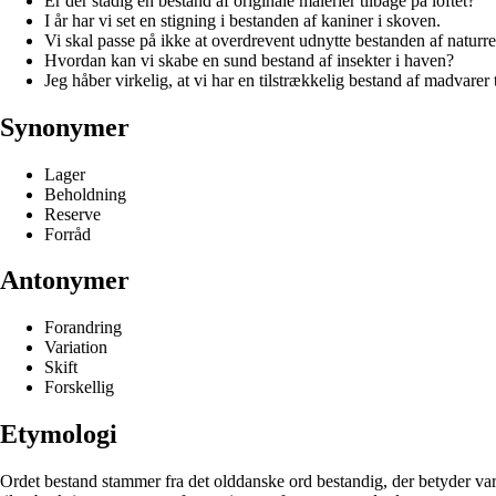
Er der stadig en bestand af originale malerier tilbage på loftet?
I år har vi set en stigning i bestanden af kaniner i skoven.
Vi skal passe på ikke at overdrevent udnytte bestanden af naturre
Hvordan kan vi skabe en sund bestand af insekter i haven?
Jeg håber virkelig, at vi har en tilstrækkelig bestand af madvarer ti
Synonymer
Lager
Beholdning
Reserve
Forråd
Antonymer
Forandring
Variation
Skift
Forskellig
Etymologi
Ordet bestand stammer fra det olddanske ord bestandig, der betyder varig e