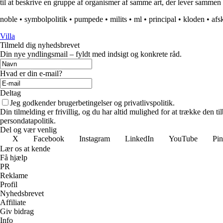
til at beskrive en gruppe af organismer af samme art, der lever sammen 
noble
•
symbolpolitik
•
pumpede
•
milits
•
ml
•
principal
•
kloden
•
afs
Villa
Tilmeld dig nyhedsbrevet
Din nye yndlingsmail – fyldt med indsigt og konkrete råd.
Hvad er din e-mail?
Deltag
Jeg godkender brugerbetingelser og privatlivspolitik.
Din tilmelding er frivillig, og du har altid mulighed for at trække den 
persondatapolitik.
Del og vær venlig
X
Facebook
Instagram
LinkedIn
YouTube
Pin
Lær os at kende
Få hjælp
PR
Reklame
Profil
Nyhedsbrevet
Affiliate
Giv bidrag
Info