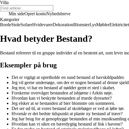
Villa
Min side
Opret konto
Nyhedsbreve
Kategorier
Borde
Stole
Sofaer
Hvidevarer
Dekoration
Blomster
Lys
Møbler
Elektricitet
Hvad betyder Bestand?
Bestand refererer til en gruppe individer af en bestemt art, som lever i
Eksempler på brug
Det er vigtigt at opretholde en sund bestand af havskildpadder.
Jeg vil gerne undersøge, om der er nogen bestand af denne sjæld
Jeg tror, vi har en bestand af nødder gemt et sted i skabet.
Forskerne overvåger bestanden af isbjørne i Arktis nøje.
Hvordan kan vi beskytte bestanden af truede dyrearter?
Jeg elsker at se bestanden af bier blomstre om sommeren.
Det ser ud til, at vores bestand af skolebøger er ved at løbe tør.
Hvornår er det bedste tidspunkt at plante ny bestand af træer?
Jeg har brug for at genopbygge bestanden af min musiksamling 
Hvordan kan vi sikre en bæredygtig bestand af fisk i havene?