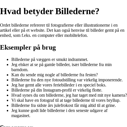
Hvad betyder Billederne?
Ordet billederne refererer til fotografierne eller illustrationerne i en
artikel eller på et website. Det kan også henvise til billeder gemt på en
enhed, som f.eks. en computer eller mobiltelefon.
Eksempler på brug
Billederne på væggen er smukt indrammet.
Jeg elsker at se på gamle billeder, især billederne fra min
barndom.
Kan du sende mig nogle af billederne fra festen?
Billederne fra den nye fotoudstilling var virkelig imponerende.
Jeg har gemt alle vores feriebilleder i en speciel boks.
Billederne på din Instagram-profil er virkelig flotte.
Hvad synes du om billederne, jeg har taget med mit nye kamera?
Vi skal have en fotograf til at tage billederne til vores bryllup.
Billederne fra sidste års julefrokost får mig altid til at grine.
Jeg kunne godt lide billederne i den seneste udgave af
magasinet.