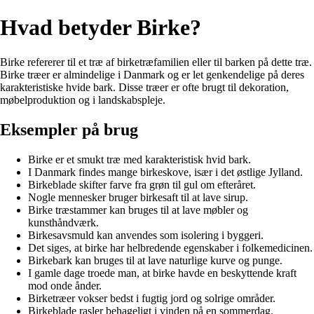
Hvad betyder Birke?
Birke refererer til et træ af birketræfamilien eller til barken på dette træ.
Birke træer er almindelige i Danmark og er let genkendelige på deres
karakteristiske hvide bark. Disse træer er ofte brugt til dekoration,
møbelproduktion og i landskabspleje.
Eksempler på brug
Birke er et smukt træ med karakteristisk hvid bark.
I Danmark findes mange birkeskove, især i det østlige Jylland.
Birkeblade skifter farve fra grøn til gul om efteråret.
Nogle mennesker bruger birkesaft til at lave sirup.
Birke træstammer kan bruges til at lave møbler og
kunsthåndværk.
Birkesavsmuld kan anvendes som isolering i byggeri.
Det siges, at birke har helbredende egenskaber i folkemedicinen.
Birkebark kan bruges til at lave naturlige kurve og punge.
I gamle dage troede man, at birke havde en beskyttende kraft
mod onde ånder.
Birketræer vokser bedst i fugtig jord og solrige områder.
Birkeblade rasler behageligt i vinden på en sommerdag.