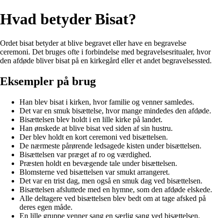
Hvad betyder Bisat?
Ordet bisat betyder at blive begravet eller have en begravelse
ceremoni. Det bruges ofte i forbindelse med begravelsesritualer, hvor
den afdøde bliver bisat på en kirkegård eller et andet begravelsessted.
Eksempler på brug
Han blev bisat i kirken, hvor familie og venner samledes.
Det var en smuk bisættelse, hvor mange mindedes den afdøde.
Bisættelsen blev holdt i en lille kirke på landet.
Han ønskede at blive bisat ved siden af sin hustru.
Der blev holdt en kort ceremoni ved bisættelsen.
De nærmeste pårørende ledsagede kisten under bisættelsen.
Bisættelsen var præget af ro og værdighed.
Præsten holdt en bevægende tale under bisættelsen.
Blomsterne ved bisættelsen var smukt arrangeret.
Det var en trist dag, men også en smuk dag ved bisættelsen.
Bisættelsen afsluttede med en hymne, som den afdøde elskede.
Alle deltagere ved bisættelsen blev bedt om at tage afsked på
deres egen måde.
En lille gruppe venner sang en særlig sang ved bisættelsen.