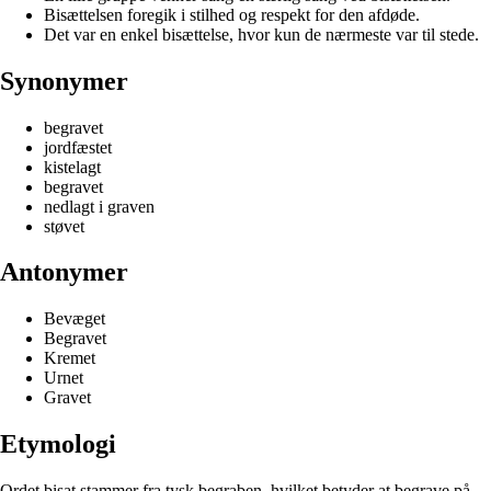
Bisættelsen foregik i stilhed og respekt for den afdøde.
Det var en enkel bisættelse, hvor kun de nærmeste var til stede.
Synonymer
begravet
jordfæstet
kistelagt
begravet
nedlagt i graven
støvet
Antonymer
Bevæget
Begravet
Kremet
Urnet
Gravet
Etymologi
Ordet bisat stammer fra tysk begraben, hvilket betyder at begrave på