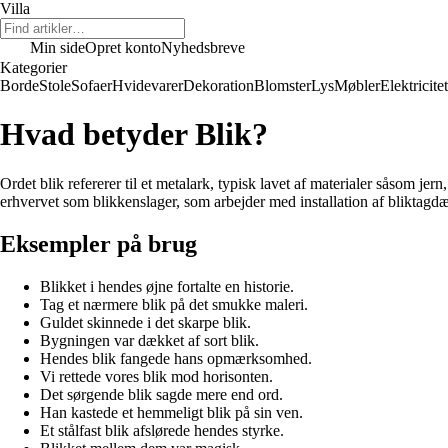
Villa
Min side
Opret konto
Nyhedsbreve
Kategorier
Borde
Stole
Sofaer
Hvidevarer
Dekoration
Blomster
Lys
Møbler
Elektricitet
Hvad betyder Blik?
Ordet blik refererer til et metalark, typisk lavet af materialer såsom je
erhvervet som blikkenslager, som arbejder med installation af bliktag
Eksempler på brug
Blikket i hendes øjne fortalte en historie.
Tag et nærmere blik på det smukke maleri.
Guldet skinnede i det skarpe blik.
Bygningen var dækket af sort blik.
Hendes blik fangede hans opmærksomhed.
Vi rettede vores blik mod horisonten.
Det sørgende blik sagde mere end ord.
Han kastede et hemmeligt blik på sin ven.
Et stålfast blik afslørede hendes styrke.