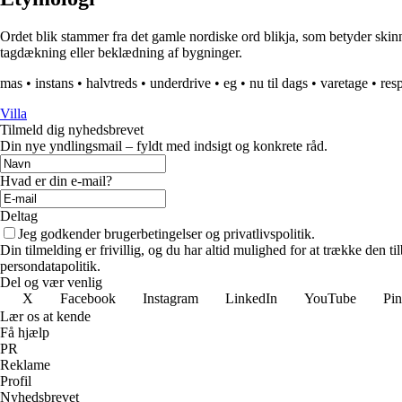
Ordet blik stammer fra det gamle nordiske ord blikja, som betyder skinn
tagdækning eller beklædning af bygninger.
mas
•
instans
•
halvtreds
•
underdrive
•
eg
•
nu til dags
•
varetage
•
res
Villa
Tilmeld dig nyhedsbrevet
Din nye yndlingsmail – fyldt med indsigt og konkrete råd.
Hvad er din e-mail?
Deltag
Jeg godkender brugerbetingelser og privatlivspolitik.
Din tilmelding er frivillig, og du har altid mulighed for at trække den 
persondatapolitik.
Del og vær venlig
X
Facebook
Instagram
LinkedIn
YouTube
Pin
Lær os at kende
Få hjælp
PR
Reklame
Profil
Nyhedsbrevet