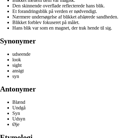
Blikket mellem dem var magisk.
Den skinnende overflade reflecterede hans blik.
Et forandringsblik på verden er nødvendigt.
Nærmere undersøgelse af blikket afslørede sandheden.
Blikket forblev fokuseret på målet.
Hans blik var som en magnet, der trak hende til sig.
Synonymer
udseende
look
sight
ansigt
syn
Antonymer
Blænd
Undgå
Syn
Udsyn
Øje
Etymologi