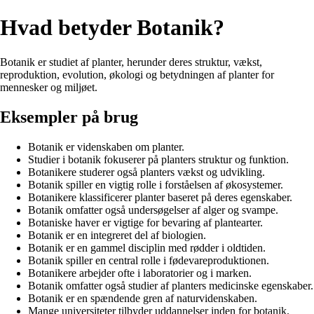
Hvad betyder Botanik?
Botanik er studiet af planter, herunder deres struktur, vækst,
reproduktion, evolution, økologi og betydningen af planter for
mennesker og miljøet.
Eksempler på brug
Botanik er videnskaben om planter.
Studier i botanik fokuserer på planters struktur og funktion.
Botanikere studerer også planters vækst og udvikling.
Botanik spiller en vigtig rolle i forståelsen af ​​økosystemer.
Botanikere klassificerer planter baseret på deres egenskaber.
Botanik omfatter også undersøgelser af alger og svampe.
Botaniske haver er vigtige for bevaring af plantearter.
Botanik er en integreret del af biologien.
Botanik er en gammel disciplin med rødder i oldtiden.
Botanik spiller en central rolle i fødevareproduktionen.
Botanikere arbejder ofte i laboratorier og i marken.
Botanik omfatter også studier af planters medicinske egenskaber.
Botanik er en spændende gren af naturvidenskaben.
Mange universiteter tilbyder uddannelser inden for botanik.