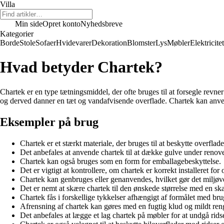
Villa
Min side
Opret konto
Nyhedsbreve
Kategorier
Borde
Stole
Sofaer
Hvidevarer
Dekoration
Blomster
Lys
Møbler
Elektricitet
Hvad betyder Chartek?
Chartek er en type tætningsmiddel, der ofte bruges til at forsegle revne
og derved danner en tæt og vandafvisende overflade. Chartek kan anven
Eksempler på brug
Chartek er et stærkt materiale, der bruges til at beskytte overflade
Det anbefales at anvende chartek til at dække gulve under renove
Chartek kan også bruges som en form for emballagebeskyttelse.
Det er vigtigt at kontrollere, om chartek er korrekt installeret for
Chartek kan genbruges eller genanvendes, hvilket gør det miljøve
Det er nemt at skære chartek til den ønskede størrelse med en ska
Chartek fås i forskellige tykkelser afhængigt af formålet med bru
Afrensning af chartek kan gøres med en fugtig klud og mildt re
Det anbefales at lægge et lag chartek på møbler for at undgå rids