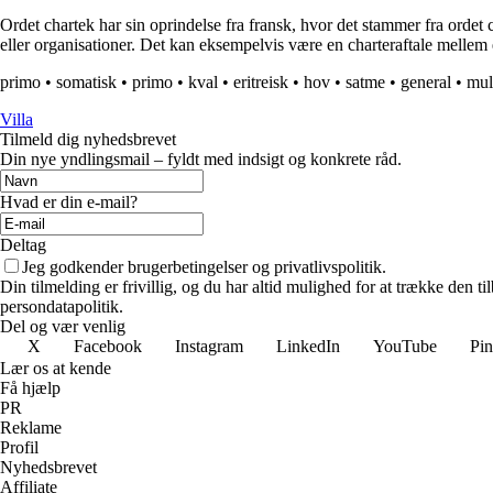
Ordet chartek har sin oprindelse fra fransk, hvor det stammer fra ordet 
eller organisationer. Det kan eksempelvis være en charteraftale melle
primo
•
somatisk
•
primo
•
kval
•
eritreisk
•
hov
•
satme
•
general
•
mul
Villa
Tilmeld dig nyhedsbrevet
Din nye yndlingsmail – fyldt med indsigt og konkrete råd.
Hvad er din e-mail?
Deltag
Jeg godkender brugerbetingelser og privatlivspolitik.
Din tilmelding er frivillig, og du har altid mulighed for at trække den 
persondatapolitik.
Del og vær venlig
X
Facebook
Instagram
LinkedIn
YouTube
Pin
Lær os at kende
Få hjælp
PR
Reklame
Profil
Nyhedsbrevet
Affiliate