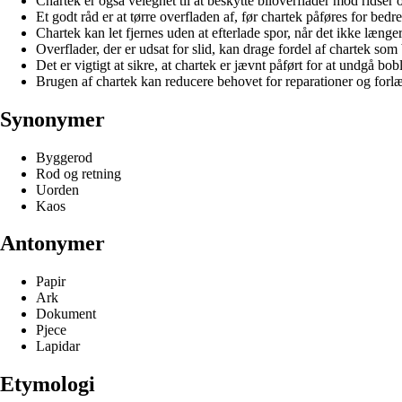
Chartek er også velegnet til at beskytte biloverflader mod ridser
Et godt råd er at tørre overfladen af, før chartek påføres for bed
Chartek kan let fjernes uden at efterlade spor, når det ikke længe
Overflader, der er udsat for slid, kan drage fordel af chartek som 
Det er vigtigt at sikre, at chartek er jævnt påført for at undgå bob
Brugen af chartek kan reducere behovet for reparationer og forlæ
Synonymer
Byggerod
Rod og retning
Uorden
Kaos
Antonymer
Papir
Ark
Dokument
Pjece
Lapidar
Etymologi