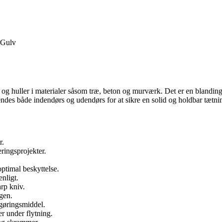
Gulv
r og huller i materialer såsom træ, beton og murværk. Det er en blanding 
des både indendørs og udendørs for at sikre en solid og holdbar tætni
r.
ringsprojekter.
 optimal beskyttelse.
nligt.
rp kniv.
gen.
ngøringsmiddel.
er under flytning.