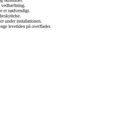
 og skrammer.
re vedhæftning.
re er nødvendigt.
beskyttelse.
ler under installationen.
nge levetiden på overflader.