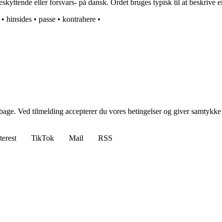
kyttende eller forsvars- på dansk. Ordet bruges typisk til at beskrive e
•
hinsides
•
passe
•
kontrahere
•
tilbage. Ved tilmelding accepterer du vores betingelser og giver samtykke
terest
TikTok
Mail
RSS