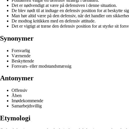
Politikeren valgte en defensiv strategi i debatten.
Det er nødvendigt at være på defensiven i denne situation.
De blev nødt til at indtage en defensiv position for at beskytte sig
Man bør altid være på den defensiv, når det handler om sikkerhe
De modtog kritikken med en defensiv attitude.
Det er vigtigt at træne den defensiv position for at styrke sit forsv
Synonymer
Forsvarlig
Værnende
Beskyttende
Forsvars- eller modstandsmæssig
Antonymer
Offensiv
Åben
Imødekommende
Samarbejdsvillig
Etymologi