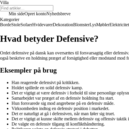
Villa
Min side
Opret konto
Nyhedsbreve
Kategorier
Borde
Stole
Sofaer
Hvidevarer
Dekoration
Blomster
Lys
Møbler
Elektricitet
Hvad betyder Defensive?
Ordet defensive på dansk kan oversættes til forsvarsagtig eller defensiv. 
også beskrive en holdning præget af forsigtighed eller modstand mod f
Eksempler på brug
Han reagerede defensivt på kritikken.
Holdet spillede en solid defensiv kamp.
Det er vigtigt at være defensiv i forhold til sine personlige oplysn
Samarbejdet var præget af en defensiv holdning fra start.
Hun forsvarede sig mod angrebene på en defensiv måde.
Virksomheden indtog en defensiv position i markedet.
Det er naturligt at gå i defensiven, når man føler sig truet.
Det er vigtigt at kunne skifte mellem defensiv og offensiv taktik i
De valgte en defensiv tilgang til konflikthåndtering.