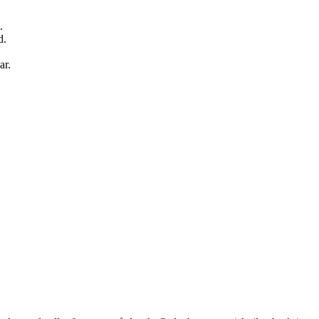
.
d.
ar.