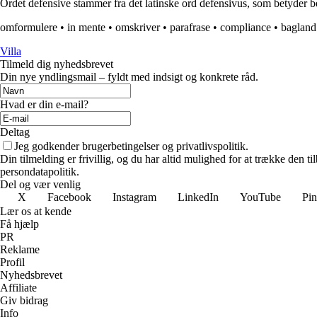
Ordet defensive stammer fra det latinske ord defensivus, som betyder bes
omformulere
•
in mente
•
omskriver
•
parafrase
•
compliance
•
bagland
Villa
Tilmeld dig nyhedsbrevet
Din nye yndlingsmail – fyldt med indsigt og konkrete råd.
Hvad er din e-mail?
Deltag
Jeg godkender brugerbetingelser og privatlivspolitik.
Din tilmelding er frivillig, og du har altid mulighed for at trække den 
persondatapolitik.
Del og vær venlig
X
Facebook
Instagram
LinkedIn
YouTube
Pin
Lær os at kende
Få hjælp
PR
Reklame
Profil
Nyhedsbrevet
Affiliate
Giv bidrag
Info