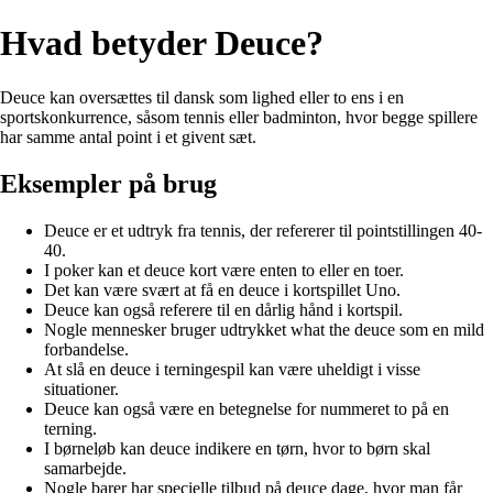
Hvad betyder Deuce?
Deuce kan oversættes til dansk som lighed eller to ens i en
sportskonkurrence, såsom tennis eller badminton, hvor begge spillere
har samme antal point i et givent sæt.
Eksempler på brug
Deuce er et udtryk fra tennis, der refererer til pointstillingen 40-
40.
I poker kan et deuce kort være enten to eller en toer.
Det kan være svært at få en deuce i kortspillet Uno.
Deuce kan også referere til en dårlig hånd i kortspil.
Nogle mennesker bruger udtrykket what the deuce som en mild
forbandelse.
At slå en deuce i terningespil kan være uheldigt i visse
situationer.
Deuce kan også være en betegnelse for nummeret to på en
terning.
I børneløb kan deuce indikere en tørn, hvor to børn skal
samarbejde.
Nogle barer har specielle tilbud på deuce dage, hvor man får