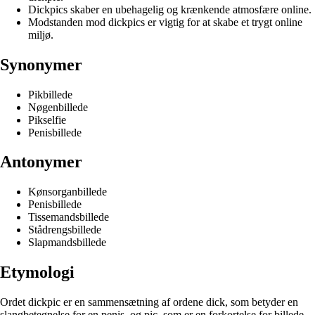
Dickpics skaber en ubehagelig og krænkende atmosfære online.
Modstanden mod dickpics er vigtig for at skabe et trygt online
miljø.
Synonymer
Pikbillede
Nøgenbillede
Pikselfie
Penisbillede
Antonymer
Kønsorganbillede
Penisbillede
Tissemandsbillede
Stådrengsbillede
Slapmandsbillede
Etymologi
Ordet dickpic er en sammensætning af ordene dick, som betyder en
slangbetegnelse for en penis, og pic, som er en forkortelse for billede.