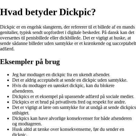
Hvad betyder Dickpic?
Dickpic er en engelsk slangterm, der refererer til et billede af en mands
genitalier, typisk sendt uopfordret i digitale beskeder. På dansk kan det
oversættes til penisbillede eller dickbillede. Det er vigtigt at huske, at
sende sådanne billeder uden samtykke er et krænkende og uacceptabelt
adfærd.
Eksempler på brug
Jeg har modtaget en dickpic fra en ukendt afsender.
Det er aldrig acceptabelt at sende en dickpic uden samtykke.
Hvis du modtager en uønsket dickpic, kan du blokere
afsenderen.
Dickpics er et eksempel på upassende adfærd på sociale medier.
Dickpics er et brud på privatlivets fred og respekt for andre.
Det er vigtigt at lære om samtykke for at undgå at sende dickpics
utilsigtet.
Dickpics kan have alvorlige konsekvenser for både afsenderen
og modtageren.
Husk altid at tænke over konsekvenserne, før du sender en
dickpic.