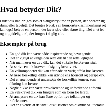
Hvad betyder Dik?
Ordet dik kan bruges som et slangudtryk for en person, der opfører sig
dumt eller tåbeligt. Det bruges typisk i en humoristisk sammenhæng og
kan også betyde en person, der laver sjov eller skøre ting. Det er et let
og uhøjtideligt ord, der bruges i daglig tale.
Eksempler på brug
En god dik kan være både inspirerende og bevægende.
Det er vigtigt at vælge den rette dik til den rette lejlighed.
Når man læser en dyb dik, kan det virkelig berøre ens sjæl.
At skrive en dik kræver indsigt og kreativitet.
En velkomponeret dik kan efterlade en varig effekt hos læseren.
At læse forskellige dikke kan udvide ens horisont og perspektiv.
Det er spændende at undersøge de forskellige temaer, som
dikning kan berøre.
Nogle dikke kan være provokerende og udfordrende at forstå.
En velskrevet dik kan fungere som en form for terapi.
At analysere en dik kan åbne op for nye tolkninger og
refleksioner.
Det er givende at deltage i diskussioner om dikning og litteratur.