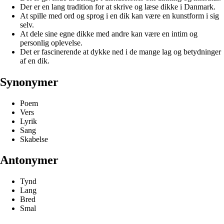
Der er en lang tradition for at skrive og læse dikke i Danmark.
At spille med ord og sprog i en dik kan være en kunstform i sig
selv.
At dele sine egne dikke med andre kan være en intim og
personlig oplevelse.
Det er fascinerende at dykke ned i de mange lag og betydninger
af en dik.
Synonymer
Poem
Vers
Lyrik
Sang
Skabelse
Antonymer
Tynd
Lang
Bred
Smal