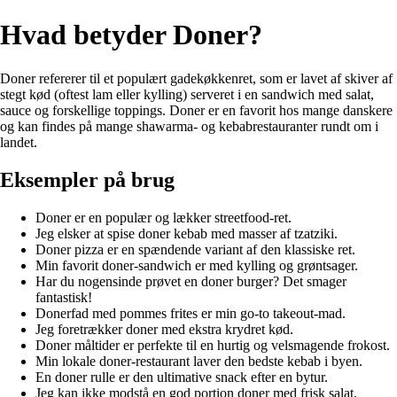
Hvad betyder Doner?
Doner refererer til et populært gadekøkkenret, som er lavet af skiver af
stegt kød (oftest lam eller kylling) serveret i en sandwich med salat,
sauce og forskellige toppings. Doner er en favorit hos mange danskere
og kan findes på mange shawarma- og kebabrestauranter rundt om i
landet.
Eksempler på brug
Doner er en populær og lækker streetfood-ret.
Jeg elsker at spise doner kebab med masser af tzatziki.
Doner pizza er en spændende variant af den klassiske ret.
Min favorit doner-sandwich er med kylling og grøntsager.
Har du nogensinde prøvet en doner burger? Det smager
fantastisk!
Donerfad med pommes frites er min go-to takeout-mad.
Jeg foretrækker doner med ekstra krydret kød.
Doner måltider er perfekte til en hurtig og velsmagende frokost.
Min lokale doner-restaurant laver den bedste kebab i byen.
En doner rulle er den ultimative snack efter en bytur.
Jeg kan ikke modstå en god portion doner med frisk salat.