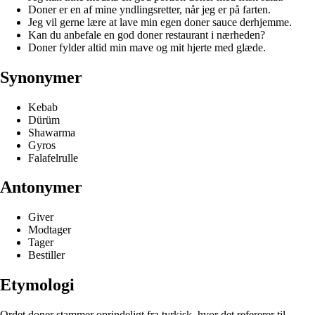
Doner er en af mine yndlingsretter, når jeg er på farten.
Jeg vil gerne lære at lave min egen doner sauce derhjemme.
Kan du anbefale en god doner restaurant i nærheden?
Doner fylder altid min mave og mit hjerte med glæde.
Synonymer
Kebab
Dürüm
Shawarma
Gyros
Falafelrulle
Antonymer
Giver
Modtager
Tager
Bestiller
Etymologi
Ordet doner stammer oprindeligt fra tyrkisk, hvor det refererer til