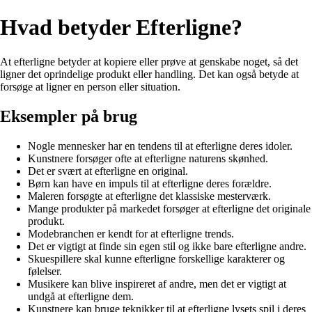
Hvad betyder Efterligne?
At efterligne betyder at kopiere eller prøve at genskabe noget, så det
ligner det oprindelige produkt eller handling. Det kan også betyde at
forsøge at ligner en person eller situation.
Eksempler på brug
Nogle mennesker har en tendens til at efterligne deres idoler.
Kunstnere forsøger ofte at efterligne naturens skønhed.
Det er svært at efterligne en original.
Børn kan have en impuls til at efterligne deres forældre.
Maleren forsøgte at efterligne det klassiske mesterværk.
Mange produkter på markedet forsøger at efterligne det originale
produkt.
Modebranchen er kendt for at efterligne trends.
Det er vigtigt at finde sin egen stil og ikke bare efterligne andre.
Skuespillere skal kunne efterligne forskellige karakterer og
følelser.
Musikere kan blive inspireret af andre, men det er vigtigt at
undgå at efterligne dem.
Kunstnere kan bruge teknikker til at efterligne lysets spil i deres