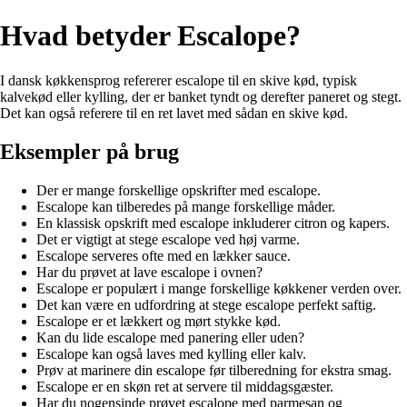
Hvad betyder Escalope?
I dansk køkkensprog refererer escalope til en skive kød, typisk
kalvekød eller kylling, der er banket tyndt og derefter paneret og stegt.
Det kan også referere til en ret lavet med sådan en skive kød.
Eksempler på brug
Der er mange forskellige opskrifter med escalope.
Escalope kan tilberedes på mange forskellige måder.
En klassisk opskrift med escalope inkluderer citron og kapers.
Det er vigtigt at stege escalope ved høj varme.
Escalope serveres ofte med en lækker sauce.
Har du prøvet at lave escalope i ovnen?
Escalope er populært i mange forskellige køkkener verden over.
Det kan være en udfordring at stege escalope perfekt saftig.
Escalope er et lækkert og mørt stykke kød.
Kan du lide escalope med panering eller uden?
Escalope kan også laves med kylling eller kalv.
Prøv at marinere din escalope før tilberedning for ekstra smag.
Escalope er en skøn ret at servere til middagsgæster.
Har du nogensinde prøvet escalope med parmesan og