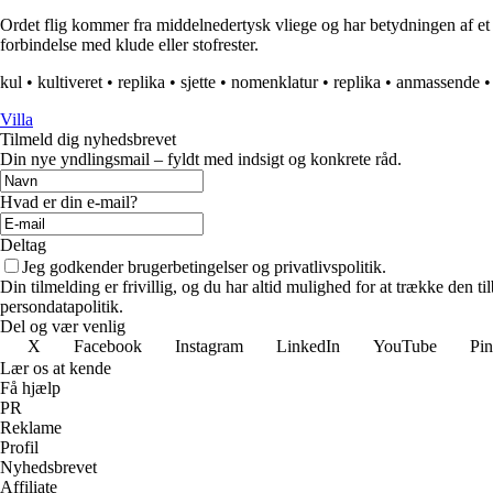
Ordet flig kommer fra middelnedertysk vliege og har betydningen af et lille
forbindelse med klude eller stofrester.
kul
•
kultiveret
•
replika
•
sjette
•
nomenklatur
•
replika
•
anmassende
Villa
Tilmeld dig nyhedsbrevet
Din nye yndlingsmail – fyldt med indsigt og konkrete råd.
Hvad er din e-mail?
Deltag
Jeg godkender brugerbetingelser og privatlivspolitik.
Din tilmelding er frivillig, og du har altid mulighed for at trække den 
persondatapolitik.
Del og vær venlig
X
Facebook
Instagram
LinkedIn
YouTube
Pin
Lær os at kende
Få hjælp
PR
Reklame
Profil
Nyhedsbrevet
Affiliate