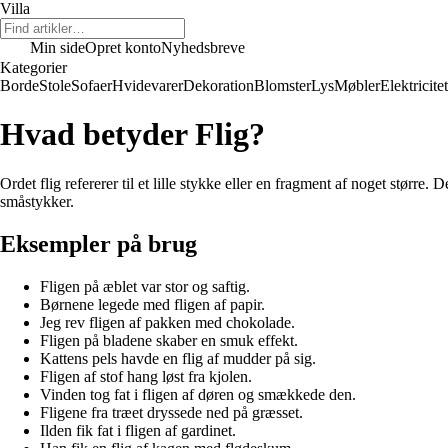
Villa
Min side
Opret konto
Nyhedsbreve
Kategorier
Borde
Stole
Sofaer
Hvidevarer
Dekoration
Blomster
Lys
Møbler
Elektricitet
Hvad betyder Flig?
Ordet flig refererer til et lille stykke eller en fragment af noget større. 
småstykker.
Eksempler på brug
Fligen på æblet var stor og saftig.
Børnene legede med fligen af papir.
Jeg rev fligen af pakken med chokolade.
Fligen på bladene skaber en smuk effekt.
Kattens pels havde en flig af mudder på sig.
Fligen af stof hang løst fra kjolen.
Vinden tog fat i fligen af døren og smækkede den.
Fligene fra træet dryssede ned på græsset.
Ilden fik fat i fligen af gardinet.