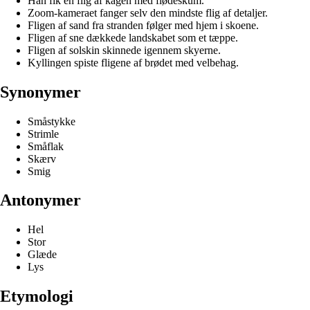
Han fik en flig af kagen med flødeskum.
Zoom-kameraet fanger selv den mindste flig af detaljer.
Fligen af sand fra stranden følger med hjem i skoene.
Fligen af sne dækkede landskabet som et tæppe.
Fligen af solskin skinnede igennem skyerne.
Kyllingen spiste fligene af brødet med velbehag.
Synonymer
Småstykke
Strimle
Småflak
Skærv
Smig
Antonymer
Hel
Stor
Glæde
Lys
Etymologi