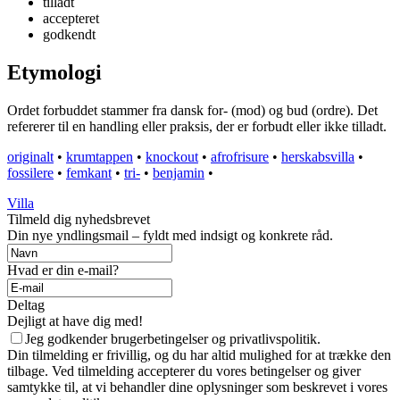
tilladt
accepteret
godkendt
Etymologi
Ordet forbuddet stammer fra dansk for- (mod) og bud (ordre). Det
refererer til en handling eller praksis, der er forbudt eller ikke tilladt.
originalt
•
krumtappen
•
knockout
•
afrofrisure
•
herskabsvilla
•
fossilere
•
femkant
•
tri-
•
benjamin
•
Villa
Tilmeld dig nyhedsbrevet
Din nye yndlingsmail – fyldt med indsigt og konkrete råd.
Hvad er din e-mail?
Deltag
Dejligt at have dig med!
Jeg godkender brugerbetingelser og privatlivspolitik.
Din tilmelding er frivillig, og du har altid mulighed for at trække den
tilbage. Ved tilmelding accepterer du vores betingelser og giver
samtykke til, at vi behandler dine oplysninger som beskrevet i vores