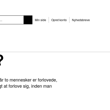
Min side
Opret konto
Nyhedsbreve
?
år to mennesker er forlovede,
igt at forlove sig, inden man