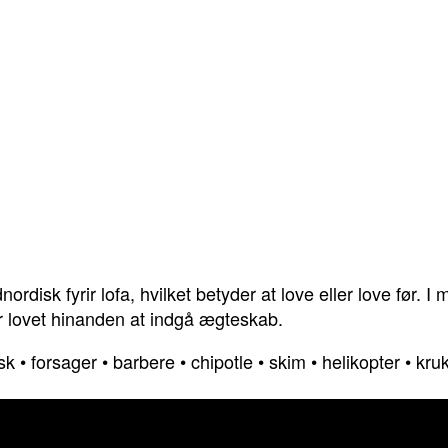
ordisk fyrir lofa, hvilket betyder at love eller love før. 
har lovet hinanden at indgå ægteskab.
sk
•
forsager
•
barbere
•
chipotle
•
skim
•
helikopter
•
kru