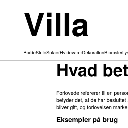
Villa
Borde
Stole
Sofaer
Hvidevarer
Dekoration
Blomster
Ly
Hvad bet
Forlovede refererer til en per
betyder det, at de har besluttet 
bliver gift, og forlovelsen marke
Eksempler på brug