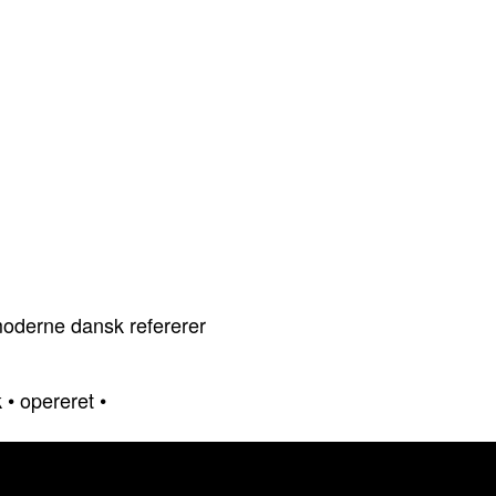
I moderne dansk refererer
k
•
opereret
•