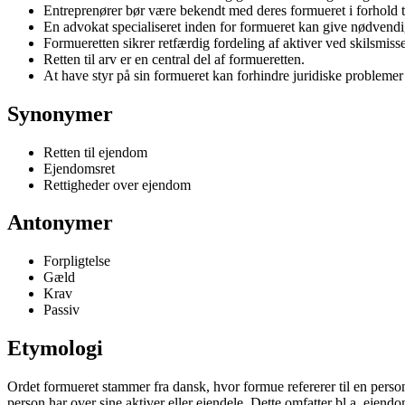
Entreprenører bør være bekendt med deres formueret i forhold ti
En advokat specialiseret inden for formueret kan give nødvendi
Formueretten sikrer retfærdig fordeling af aktiver ved skilsmisse
Retten til arv er en central del af formueretten.
At have styr på sin formueret kan forhindre juridiske problemer
Synonymer
Retten til ejendom
Ejendomsret
Rettigheder over ejendom
Antonymer
Forpligtelse
Gæld
Krav
Passiv
Etymologi
Ordet formueret stammer fra dansk, hvor formue refererer til en persons 
person har over sine aktiver eller ejendele. Dette omfatter bl.a. ejendo