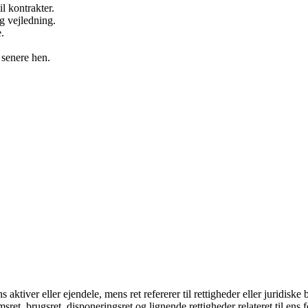
l kontrakter.
g vejledning.
.
 senere hen.
aktiver eller ejendele, mens ret refererer til rettigheder eller juridiske
msret, brugsret, disponeringsret og lignende rettigheder relateret til ens 