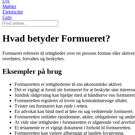
Lys
Møbler
Elektricitet
Gulv
Hvad betyder Formueret?
Formueret refererer til rettigheder over en persons formue eller aktiv
overføres, forvaltes og beskyttes.
Eksempler på brug
Formueretten er rettighederne til ens økonomiske aktiver.
Det er vigtigt at forstå sin formueret for at beskytte sine interess
Juridisk rådgivning kan hjælpe med at håndhæve ens formueret
Formueretten reguleres af loven og kontraktmæssige aftaler.
Tvister om formueret kan ende i retten.
En advokat kan bistå med at føre en sag vedrørende formueret.
Formueretten omfatter ejendomme, aktier, obligationer og andre
At vide sine rettigheder i formueretten er afgørende ved arvefor
Et testamente er et vigtigt dokument i forhold til formueretten.
Formueretten kan variere afhængigt af landets lovgivning.