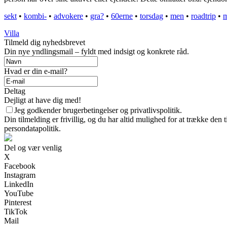
sekt
•
kombi-
•
advokere
•
gra?
•
60erne
•
torsdag
•
men
•
roadtrip
•
m
Villa
Tilmeld dig nyhedsbrevet
Din nye yndlingsmail – fyldt med indsigt og konkrete råd.
Hvad er din e-mail?
Deltag
Dejligt at have dig med!
Jeg godkender brugerbetingelser og privatlivspolitik.
Din tilmelding er frivillig, og du har altid mulighed for at trække den
persondatapolitik.
Del og vær venlig
X
Facebook
Instagram
LinkedIn
YouTube
Pinterest
TikTok
Mail