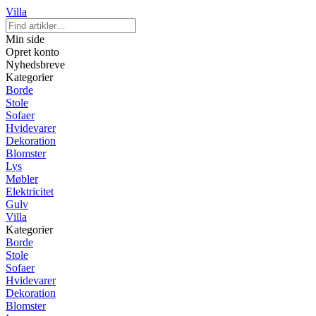
Villa
Min side
Opret konto
Nyhedsbreve
Kategorier
Borde
Stole
Sofaer
Hvidevarer
Dekoration
Blomster
Lys
Møbler
Elektricitet
Gulv
Villa
Kategorier
Borde
Stole
Sofaer
Hvidevarer
Dekoration
Blomster