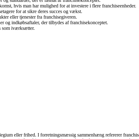
r og standarder, der er fastsat af franchisekonceptet.
omst, hvis man har mulighed for at investere i flere franchiseenheder.
setagere for at sikre deres succes og vækst.
er eller tjenester fra franchisegiveren.
 og indkøbsaftaler, der tilbydes af franchisekonceptet.
s som iværksætter.
ilegium eller frihed. I forretningsmæssig sammenhæng refererer franchis