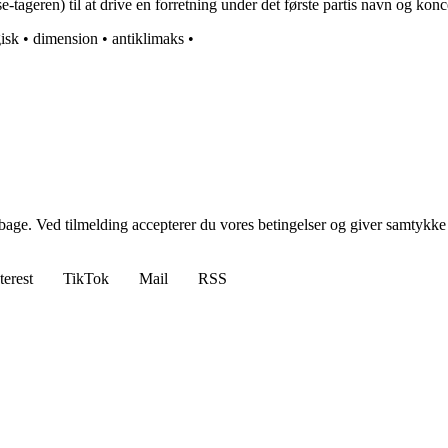
e-tageren) til at drive en forretning under det første partis navn og konc
gisk
•
dimension
•
antiklimaks
•
tilbage. Ved tilmelding accepterer du vores betingelser og giver samtykke
terest
TikTok
Mail
RSS