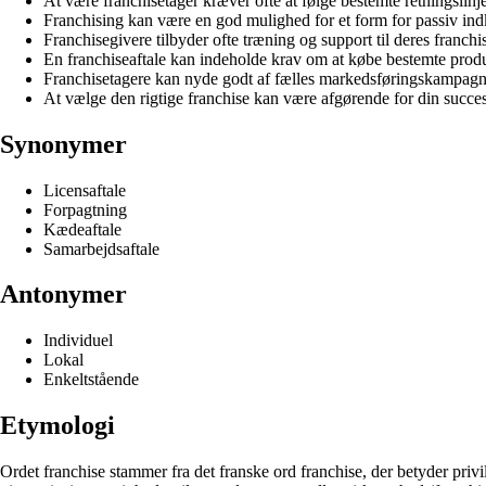
At være franchisetager kræver ofte at følge bestemte retningslinje
Franchising kan være en god mulighed for et form for passiv indk
Franchisegivere tilbyder ofte træning og support til deres franchi
En franchiseaftale kan indeholde krav om at købe bestemte produkt
Franchisetagere kan nyde godt af fælles markedsføringskampagner
At vælge den rigtige franchise kan være afgørende for din succe
Synonymer
Licensaftale
Forpagtning
Kædeaftale
Samarbejdsaftale
Antonymer
Individuel
Lokal
Enkeltstående
Etymologi
Ordet franchise stammer fra det franske ord franchise, der betyder priv