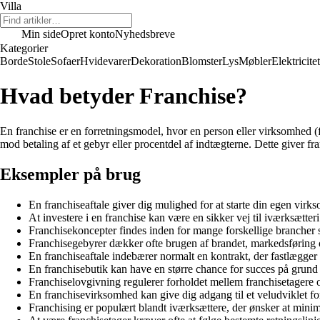
Villa
Min side
Opret konto
Nyhedsbreve
Kategorier
Borde
Stole
Sofaer
Hvidevarer
Dekoration
Blomster
Lys
Møbler
Elektricitet
Hvad betyder Franchise?
En franchise er en forretningsmodel, hvor en person eller virksomhed (
mod betaling af et gebyr eller procentdel af indtægterne. Dette giver fr
Eksempler på brug
En franchiseaftale giver dig mulighed for at starte din egen vir
At investere i en franchise kan være en sikker vej til iværksætteri
Franchisekoncepter findes inden for mange forskellige brancher s
Franchisegebyrer dækker ofte brugen af brandet, markedsføring o
En franchiseaftale indebærer normalt en kontrakt, der fastlægger r
En franchisebutik kan have en større chance for succes på grund 
Franchiselovgivning regulerer forholdet mellem franchisetagere 
En franchisevirksomhed kan give dig adgang til et veludviklet fo
Franchising er populært blandt iværksættere, der ønsker at minim