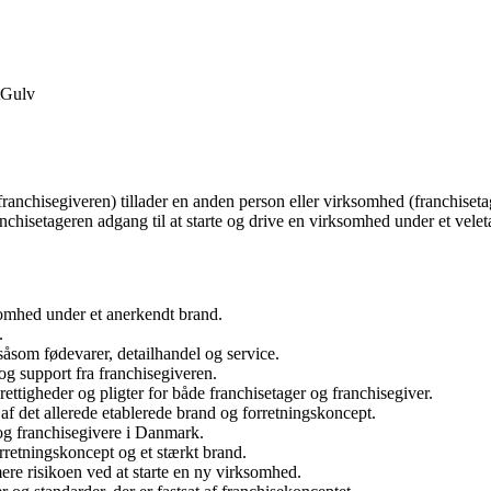
Gulv
franchisegiveren) tillader en anden person eller virksomhed (franchiset
anchisetageren adgang til at starte og drive en virksomhed under et velet
ksomhed under et anerkendt brand.
.
åsom fødevarer, detailhandel og service.
g support fra franchisegiveren.
ettigheder og pligter for både franchisetager og franchisegiver.
af det allerede etablerede brand og forretningskoncept.
og franchisegivere i Danmark.
rretningskoncept og et stærkt brand.
ere risikoen ved at starte en ny virksomhed.