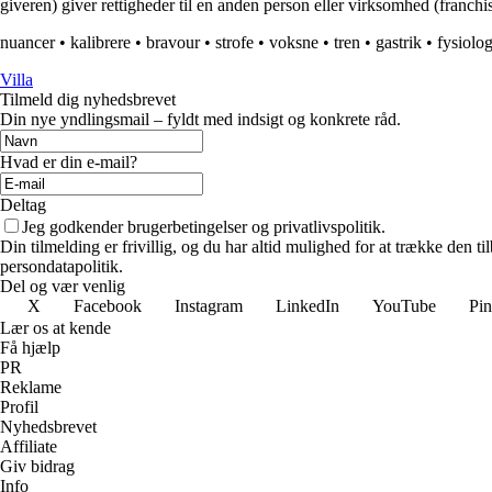
giveren) giver rettigheder til en anden person eller virksomhed (franchis
nuancer
•
kalibrere
•
bravour
•
strofe
•
voksne
•
tren
•
gastrik
•
fysiolo
Villa
Tilmeld dig nyhedsbrevet
Din nye yndlingsmail – fyldt med indsigt og konkrete råd.
Hvad er din e-mail?
Deltag
Jeg godkender brugerbetingelser og privatlivspolitik.
Din tilmelding er frivillig, og du har altid mulighed for at trække den 
persondatapolitik.
Del og vær venlig
X
Facebook
Instagram
LinkedIn
YouTube
Pin
Lær os at kende
Få hjælp
PR
Reklame
Profil
Nyhedsbrevet
Affiliate
Giv bidrag
Info