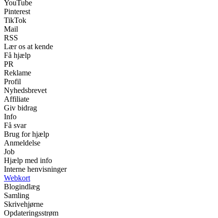
YouTube
Pinterest
TikTok
Mail
RSS
Lær os at kende
Få hjælp
PR
Reklame
Profil
Nyhedsbrevet
Affiliate
Giv bidrag
Info
Få svar
Brug for hjælp
Anmeldelse
Job
Hjælp med info
Interne henvisninger
Webkort
Blogindlæg
Samling
Skrivehjørne
Opdateringsstrøm