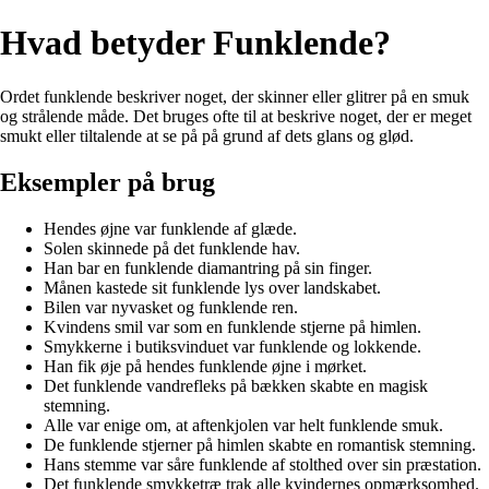
Hvad betyder Funklende?
Ordet funklende beskriver noget, der skinner eller glitrer på en smuk
og strålende måde. Det bruges ofte til at beskrive noget, der er meget
smukt eller tiltalende at se på på grund af dets glans og glød.
Eksempler på brug
Hendes øjne var funklende af glæde.
Solen skinnede på det funklende hav.
Han bar en funklende diamantring på sin finger.
Månen kastede sit funklende lys over landskabet.
Bilen var nyvasket og funklende ren.
Kvindens smil var som en funklende stjerne på himlen.
Smykkerne i butiksvinduet var funklende og lokkende.
Han fik øje på hendes funklende øjne i mørket.
Det funklende vandrefleks på bækken skabte en magisk
stemning.
Alle var enige om, at aftenkjolen var helt funklende smuk.
De funklende stjerner på himlen skabte en romantisk stemning.
Hans stemme var såre funklende af stolthed over sin præstation.
Det funklende smykketræ trak alle kvindernes opmærksomhed.