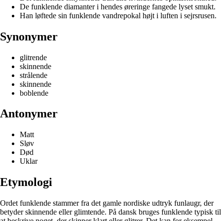
De funklende diamanter i hendes øreringe fangede lyset smukt.
Han løftede sin funklende vandrepokal højt i luften i sejrsrusen.
Synonymer
glitrende
skinnende
strålende
skinnende
boblende
Antonymer
Matt
Sløv
Død
Uklar
Etymologi
Ordet funklende stammer fra det gamle nordiske udtryk funlaugr, der
betyder skinnende eller glimtende. På dansk bruges funklende typisk til
at beskrive noget, der skinner klart eller glitrer. Det kan for eksempel