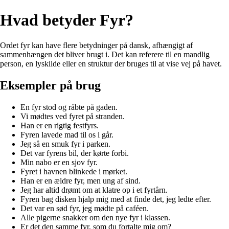
Hvad betyder Fyr?
Ordet fyr kan have flere betydninger på dansk, afhængigt af
sammenhængen det bliver brugt i. Det kan referere til en mandlig
person, en lyskilde eller en struktur der bruges til at vise vej på havet.
Eksempler på brug
En fyr stod og råbte på gaden.
Vi mødtes ved fyret på stranden.
Han er en rigtig festfyrs.
Fyren lavede mad til os i går.
Jeg så en smuk fyr i parken.
Det var fyrens bil, der kørte forbi.
Min nabo er en sjov fyr.
Fyret i havnen blinkede i mørket.
Han er en ældre fyr, men ung af sind.
Jeg har altid drømt om at klatre op i et fyrtårn.
Fyren bag disken hjalp mig med at finde det, jeg ledte efter.
Det var en sød fyr, jeg mødte på caféen.
Alle pigerne snakker om den nye fyr i klassen.
Er det den samme fyr, som du fortalte mig om?