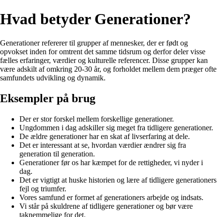
Hvad betyder Generationer?
Generationer refererer til grupper af mennesker, der er født og
opvokset inden for omtrent det samme tidsrum og derfor deler visse
fælles erfaringer, værdier og kulturelle referencer. Disse grupper kan
være adskilt af omkring 20-30 år, og forholdet mellem dem præger ofte
samfundets udvikling og dynamik.
Eksempler på brug
Der er stor forskel mellem forskellige generationer.
Ungdommen i dag adskiller sig meget fra tidligere generationer.
De ældre generationer har en skat af livserfaring at dele.
Det er interessant at se, hvordan værdier ændrer sig fra
generation til generation.
Generationer før os har kæmpet for de rettigheder, vi nyder i
dag.
Det er vigtigt at huske historien og lære af tidligere generationers
fejl og triumfer.
Vores samfund er formet af generationers arbejde og indsats.
Vi står på skuldrene af tidligere generationer og bør være
taknemmelige for det.