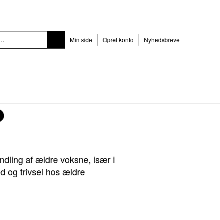
Min side
Opret konto
Nyhedsbreve
?
andling af ældre voksne, især i
d og trivsel hos ældre