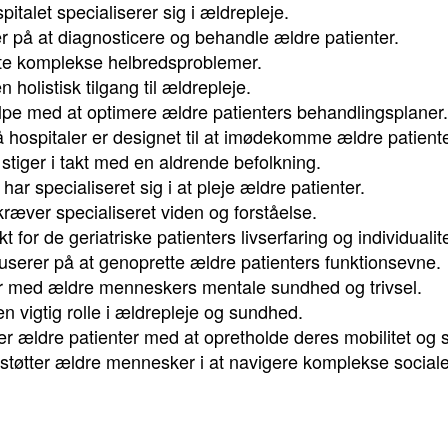
italet specialiserer sig i ældrepleje.
r på at diagnosticere og behandle ældre patienter.
ofte komplekse helbredsproblemer.
n holistisk tilgang til ældrepleje.
lpe med at optimere ældre patienters behandlingsplaner.
å hospitaler er designet til at imødekomme ældre patient
 stiger i takt med en aldrende befolkning.
har specialiseret sig i at pleje ældre patienter.
æver specialiseret viden og forståelse.
t for de geriatriske patienters livserfaring og individualite
okuserer på at genoprette ældre patienters funktionsevne.
der med ældre menneskers mentale sundhed og trivsel.
en vigtig rolle i ældrepleje og sundhed.
per ældre patienter med at opretholde deres mobilitet og s
 støtter ældre mennesker i at navigere komplekse sociale