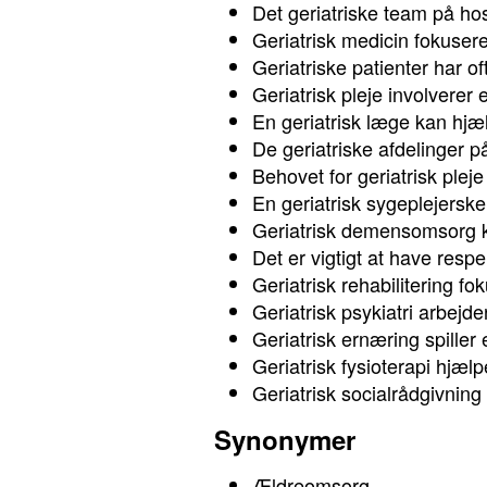
Det geriatriske team på hosp
Geriatrisk medicin fokusere
Geriatriske patienter har 
Geriatrisk pleje involverer e
En geriatrisk læge kan hjæ
De geriatriske afdelinger p
Behovet for geriatrisk pleje
En geriatrisk sygeplejerske 
Geriatrisk demensomsorg kr
Det er vigtigt at have respek
Geriatrisk rehabilitering f
Geriatrisk psykiatri arbej
Geriatrisk ernæring spiller 
Geriatrisk fysioterapi hjæl
Geriatrisk socialrådgivning
Synonymer
Ældreomsorg