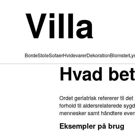
Villa
Borde
Stole
Sofaer
Hvidevarer
Dekoration
Blomster
Ly
Hvad bet
Ordet geriatrisk refererer til d
forhold til aldersrelaterede sy
mennesker samt håndtere event
Eksempler på brug