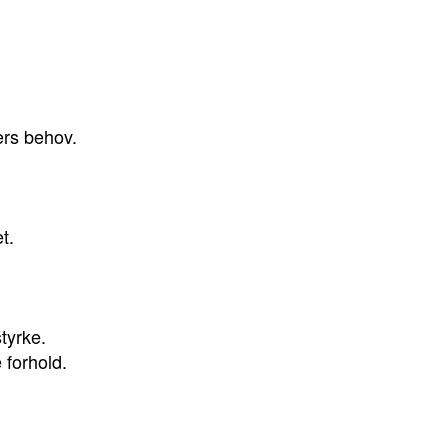
ers behov.
t.
tyrke.
 forhold.