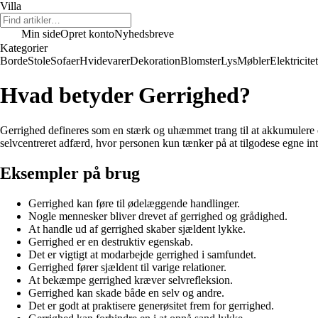
Villa
Min side
Opret konto
Nyhedsbreve
Kategorier
Borde
Stole
Sofaer
Hvidevarer
Dekoration
Blomster
Lys
Møbler
Elektricitet
Hvad betyder Gerrighed?
Gerrighed defineres som en stærk og uhæmmet trang til at akkumulere o
selvcentreret adfærd, hvor personen kun tænker på at tilgodese egne int
Eksempler på brug
Gerrighed kan føre til ødelæggende handlinger.
Nogle mennesker bliver drevet af gerrighed og grådighed.
At handle ud af gerrighed skaber sjældent lykke.
Gerrighed er en destruktiv egenskab.
Det er vigtigt at modarbejde gerrighed i samfundet.
Gerrighed fører sjældent til varige relationer.
At bekæmpe gerrighed kræver selvrefleksion.
Gerrighed kan skade både en selv og andre.
Det er godt at praktisere generøsitet frem for gerrighed.