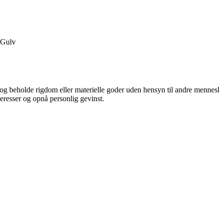
Gulv
g beholde rigdom eller materielle goder uden hensyn til andre mennesk
eresser og opnå personlig gevinst.