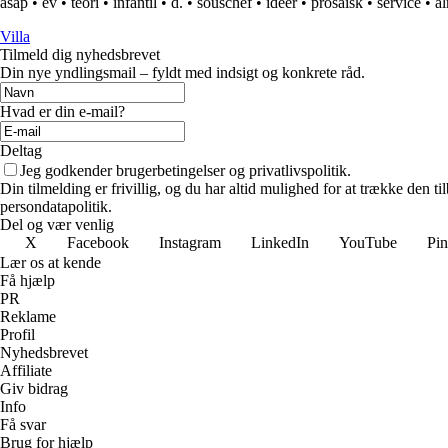
asap
•
ev
•
teori
•
infantil
•
d.
•
souschef
•
ideer
•
prosaisk
•
service
•
a
Villa
Tilmeld dig nyhedsbrevet
Din nye yndlingsmail – fyldt med indsigt og konkrete råd.
Hvad er din e-mail?
Deltag
Jeg godkender brugerbetingelser og privatlivspolitik.
Din tilmelding er frivillig, og du har altid mulighed for at trække den 
persondatapolitik.
Del og vær venlig
X
Facebook
Instagram
LinkedIn
YouTube
Pin
Lær os at kende
Få hjælp
PR
Reklame
Profil
Nyhedsbrevet
Affiliate
Giv bidrag
Info
Få svar
Brug for hjælp