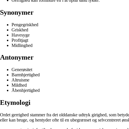
Gerrighed kan forhindre en i at opnå sand lykke.
Synonymer
Pengegriskhed
Griskhed
Havesyge
Profitjagt
Midlinghed
Antonymer
Generøsitet
Barmhjertighed
Altruisme
Mildhed
Åbenhjertighed
Etymologi
Ordet gerrighed stammer fra det olddanske udtryk girighed, som betyder
eller kan bruge, og hentyder ofte til en ubegrænset og selvcentreret øn