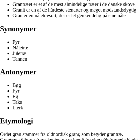
Grantræet er et af de mest almindelige træer i de danske skove
Granit er en af de hårdeste stenarter og meget modstandsdygtig
Gran er en nåletræsort, der er let genkendelig på sine nåle
Synonymer
Fyr
Nåletræ
Juletræ
Tannen
Antonymer
Bøg
Fyr
Eg
Taks
Lærk
Etymologi
Ordet gran stammer fra oldnordisk granr, som betyder grantræ.
Grantræet tilhører fyrreslægten og er kendt for sine nåleformede blade