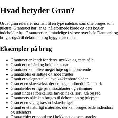
Hvad betyder Gran?
Ordet gran refererer normalt til en type nåletræ, som ofte bruges som
juletræ. Grantræet har lange, nåleformede blade og dets kogler
indeholder frø. Grantræer er almindelige i skove over hele Danmark og
bruges også til dekoration og byggematerialer.
Eksempler på brug
Grantræer er kendt for deres smukke og tætte nåle
Granit er en hård og holdbar stenart
Grantræer kan blive meget høje og imponerende
Granatæbler er saftige og søde frugter
Granit er velegnet til at lave køkkenbordplader
Gran er en skovvækst, der er meget udbredt i Danmark
Granatæbler er rige på antioxidanter og vitaminer
Granit findes i forskellige farver, f.eks. sort, grå og rød
Grantræets nåle kan bruges til dekoration og julepynt
Gran er en vigtig træsort i skovbruget
Granit er et naturligt materiale, der kan bruges både indendørs
og udendørs
Granatæbler er populære i køkkenet og som snacks