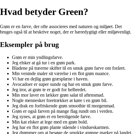
Hvad betyder Green?
Grøn er en farve, der ofte associeres med naturen og miljøet. Det
bruges også til at beskrive noget, der er bæredygtigt eller miljøvenligt.
Eksempler på brug
Grøn er min yndlingsfarve.
Jeg elsker at gå tur i en grøn park.
Bladene på træerne skifter til en smuk grøn farve om foråret.
Min veninde maler sit værelse i en flot grøn nuance.
Vi har en dejlig grøn græsplæne i haven.
Avocadoer er super sunde og har en smuk grøn farve.
Jeg tror, at grøn te er godt for helbredet.
Min mor laver en lækker grøn salat til aftensmad.
Nogle mennesker foretrækker at køre i en grøn bil.
Jeg drak en forfriskende grøn smoothie til morgenmad.
Grøn er også farven på mange flag rundt om i verden.
Jeg synes, at grøn er en beroligende farve.
Min kat elsker at lege med en grøn bold.
Jeg har en flot grøn plante stående i vindueskarmen.
Jeg drømmer om at besøge de smukke grønne marker på landet.