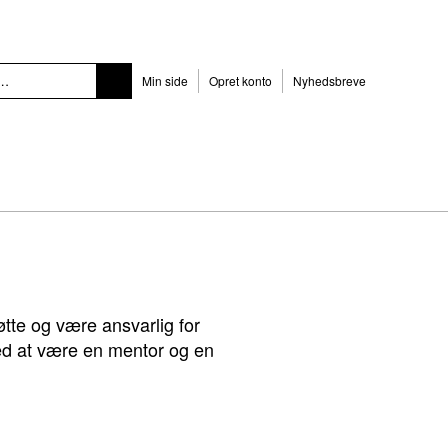
Min side
Opret konto
Nyhedsbreve
tøtte og være ansvarlig for
v ved at være en mentor og en