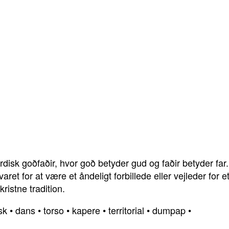
disk goðfaðir, hvor goð betyder gud og faðir betyder far. 
aret for at være et åndeligt forbillede eller vejleder for 
ristne tradition.
sk
•
dans
•
torso
•
kapere
•
territorial
•
dumpap
•