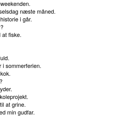
i weekenden.
ødselsdag næste måned.
istorie i går.
g?
 at fiske.
uld.
r i sommerferien.
 kok.
?
nyder.
koleprojekt.
il at grine.
med min gudfar.