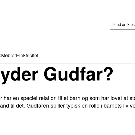
s
Møbler
Elektricitet
tyder Gudfar?
r har en speciel relation til et barn og som har lovet at s
tand til det. Gudfaren spiller typisk en rolle i barnets li