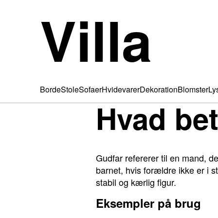
Villa
Borde
Stole
Sofaer
Hvidevarer
Dekoration
Blomster
Ly
Hvad be
Gudfar refererer til en mand, de
barnet, hvis forældre ikke er i s
stabil og kærlig figur.
Eksempler på brug