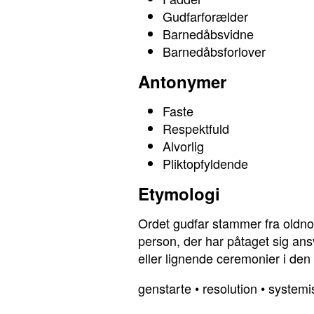
Gudfarforælder
Barnedåbsvidne
Barnedåbsforlover
Antonymer
Faste
Respektfuld
Alvorlig
Pliktopfyldende
Etymologi
Ordet gudfar stammer fra oldnor
person, der har påtaget sig ansv
eller lignende ceremonier i den k
genstarte
•
resolution
•
systemi