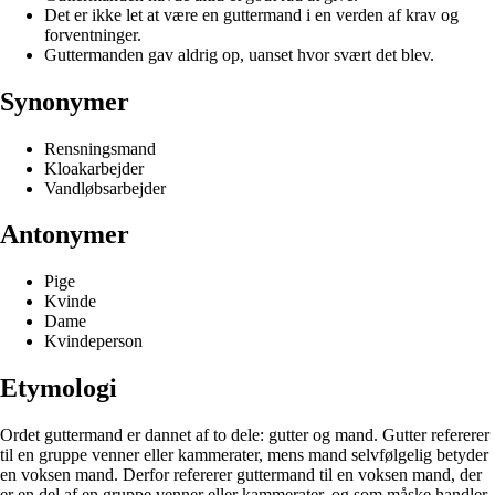
Det er ikke let at være en guttermand i en verden af krav og
forventninger.
Guttermanden gav aldrig op, uanset hvor svært det blev.
Synonymer
Rensningsmand
Kloakarbejder
Vandløbsarbejder
Antonymer
Pige
Kvinde
Dame
Kvindeperson
Etymologi
Ordet guttermand er dannet af to dele: gutter og mand. Gutter refererer
til en gruppe venner eller kammerater, mens mand selvfølgelig betyder
en voksen mand. Derfor refererer guttermand til en voksen mand, der
er en del af en gruppe venner eller kammerater, og som måske handler