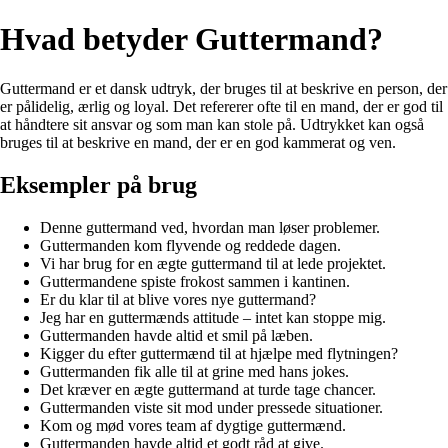
Hvad betyder Guttermand?
Guttermand er et dansk udtryk, der bruges til at beskrive en person, der
er pålidelig, ærlig og loyal. Det refererer ofte til en mand, der er god til
at håndtere sit ansvar og som man kan stole på. Udtrykket kan også
bruges til at beskrive en mand, der er en god kammerat og ven.
Eksempler på brug
Denne guttermand ved, hvordan man løser problemer.
Guttermanden kom flyvende og reddede dagen.
Vi har brug for en ægte guttermand til at lede projektet.
Guttermandene spiste frokost sammen i kantinen.
Er du klar til at blive vores nye guttermand?
Jeg har en guttermænds attitude – intet kan stoppe mig.
Guttermanden havde altid et smil på læben.
Kigger du efter guttermænd til at hjælpe med flytningen?
Guttermanden fik alle til at grine med hans jokes.
Det kræver en ægte guttermand at turde tage chancer.
Guttermanden viste sit mod under pressede situationer.
Kom og mød vores team af dygtige guttermænd.
Guttermanden havde altid et godt råd at give.