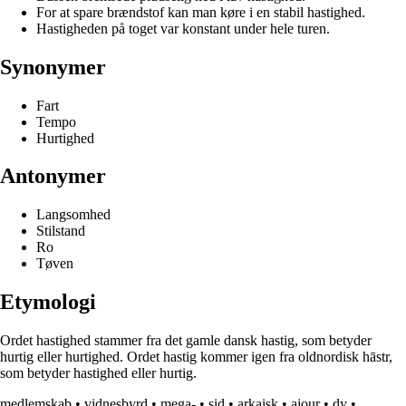
For at spare brændstof kan man køre i en stabil hastighed.
Hastigheden på toget var konstant under hele turen.
Synonymer
Fart
Tempo
Hurtighed
Antonymer
Langsomhed
Stilstand
Ro
Tøven
Etymologi
Ordet hastighed stammer fra det gamle dansk hastig, som betyder
hurtig eller hurtighed. Ordet hastig kommer igen fra oldnordisk hāstr,
som betyder hastighed eller hurtig.
medlemskab
•
vidnesbyrd
•
mega-
•
sid
•
arkaisk
•
ajour
•
dy
•