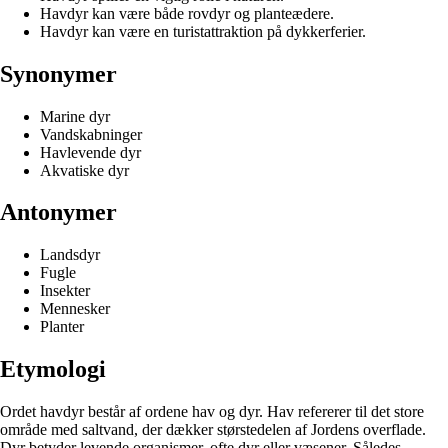
Havdyr kan være både rovdyr og planteædere.
Havdyr kan være en turistattraktion på dykkerferier.
Synonymer
Marine dyr
Vandskabninger
Havlevende dyr
Akvatiske dyr
Antonymer
Landsdyr
Fugle
Insekter
Mennesker
Planter
Etymologi
Ordet havdyr består af ordene hav og dyr. Hav refererer til det store
område med saltvand, der dækker størstedelen af ​​Jordens overflade.
Dyr betyder levende organismer, ofte dyr eller væsener. Således