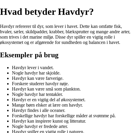
Hvad betyder Havdyr?
Havdyr refererer til dyr, som lever i havet. Dette kan omfatte fisk,
hvaler, sæler, skildpadder, krabber, blæksprutter og mange andre arter,
som trives i det marine miljø. Disse dyr spiller en vigtig rolle i
økosystemet og er afgørende for sundheden og balancen i havet.
Eksempler på brug
Havdyr lever i vandet.
Nogle havdyr har skjolde.
Havdyr kan være farverige.
Forskere studerer havdyr nøje.
Havdyr kan være små som plankton.
Nogle havdyr har tentakler.
Havdyr er en vigtig del af økosystemet.
Mange børn elsker at lære om havdyr.
Havdyr findes i alle oceaner.
Forskellige havdyr har forskellige måder at svømme på.
Havdyr kan inspirere kunst og litteratur.
Nogle havdyr er fredede arter.
Havdyr spiller en vigtig rolle i naturen.