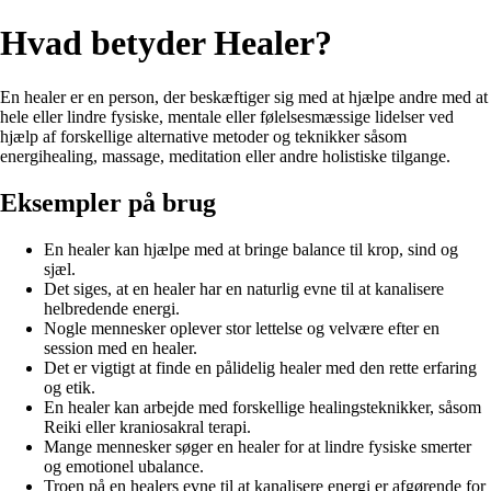
Hvad betyder Healer?
En healer er en person, der beskæftiger sig med at hjælpe andre med at
hele eller lindre fysiske, mentale eller følelsesmæssige lidelser ved
hjælp af forskellige alternative metoder og teknikker såsom
energihealing, massage, meditation eller andre holistiske tilgange.
Eksempler på brug
En healer kan hjælpe med at bringe balance til krop, sind og
sjæl.
Det siges, at en healer har en naturlig evne til at kanalisere
helbredende energi.
Nogle mennesker oplever stor lettelse og velvære efter en
session med en healer.
Det er vigtigt at finde en pålidelig healer med den rette erfaring
og etik.
En healer kan arbejde med forskellige healingsteknikker, såsom
Reiki eller kraniosakral terapi.
Mange mennesker søger en healer for at lindre fysiske smerter
og emotionel ubalance.
Troen på en healers evne til at kanalisere energi er afgørende for