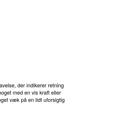
velse, der indikerer retning
oget med en vis kraft eller
get væk på en lidt uforsigtig