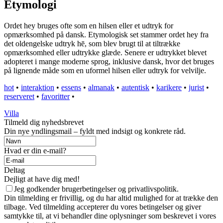
Etymologi
Ordet hey bruges ofte som en hilsen eller et udtryk for
opmærksomhed på dansk. Etymologisk set stammer ordet hey fra
det oldengelske udtryk hē, som blev brugt til at tiltrække
opmærksomhed eller udtrykke glæde. Senere er udtrykket blevet
adopteret i mange moderne sprog, inklusive dansk, hvor det bruges
på lignende måde som en uformel hilsen eller udtryk for velvilje.
hot
•
interaktion
•
essens
•
almanak
•
autentisk
•
karikere
•
jurist
•
reserveret
•
favoritter
•
Villa
Tilmeld dig nyhedsbrevet
Din nye yndlingsmail – fyldt med indsigt og konkrete råd.
Hvad er din e-mail?
Deltag
Dejligt at have dig med!
Jeg godkender brugerbetingelser og privatlivspolitik.
Din tilmelding er frivillig, og du har altid mulighed for at trække den
tilbage. Ved tilmelding accepterer du vores betingelser og giver
samtykke til, at vi behandler dine oplysninger som beskrevet i vores