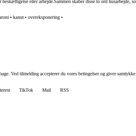
r beskæftigelse eller arbejde.Sammen skaber disse to ord husarbejde, som
aroni
•
kanut
•
overeksponering
•
tilbage. Ved tilmelding accepterer du vores betingelser og giver samtykke
terest
TikTok
Mail
RSS