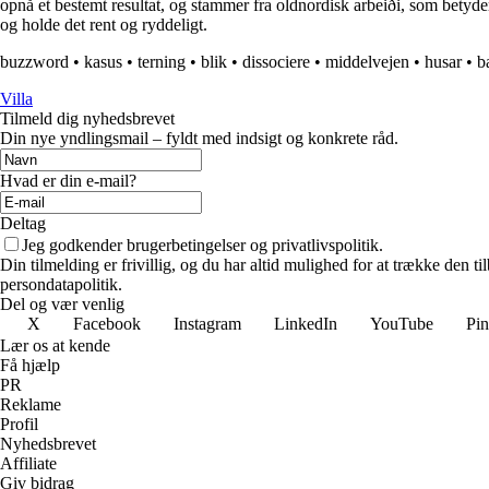
opnå et bestemt resultat, og stammer fra oldnordisk arbeiði, som betyde
og holde det rent og ryddeligt.
buzzword
•
kasus
•
terning
•
blik
•
dissociere
•
middelvejen
•
husar
•
b
Villa
Tilmeld dig nyhedsbrevet
Din nye yndlingsmail – fyldt med indsigt og konkrete råd.
Hvad er din e-mail?
Deltag
Jeg godkender brugerbetingelser og privatlivspolitik.
Din tilmelding er frivillig, og du har altid mulighed for at trække den 
persondatapolitik.
Del og vær venlig
X
Facebook
Instagram
LinkedIn
YouTube
Pin
Lær os at kende
Få hjælp
PR
Reklame
Profil
Nyhedsbrevet
Affiliate
Giv bidrag