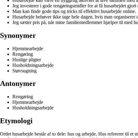
Husarbejde kan være en hyggelig aktivitet at lave sammen med 
Jeg investerer i gode rengøringsmidler for at få husarbejdet gjort e
Man kan finde gode tips og tricks til effektivt husarbejde online.
Husarbejde behøver ikke tage hele dagen, hvis man organiserer d
Jeg sætter pris på, når mine familiemedlemmer hjælper til med hu
Synonymer
Hjemmearbejde
Rengøring
Huslige pligter
Husholdningsarbejde
Støvsugning
Antonymer
Rengøring
Hjemmearbejde
Husholdningsarbejde
Etymologi
Ordet husarbejde består af to dele: hus og arbejde. Hus refererer til et s