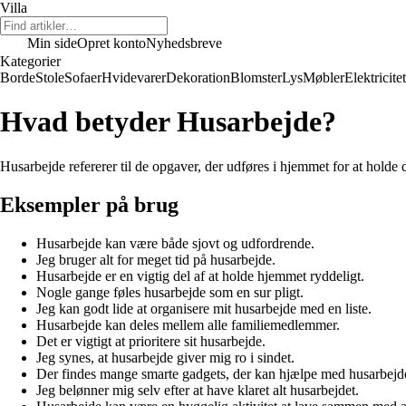
Villa
Min side
Opret konto
Nyhedsbreve
Kategorier
Borde
Stole
Sofaer
Hvidevarer
Dekoration
Blomster
Lys
Møbler
Elektricitet
Hvad betyder Husarbejde?
Husarbejde refererer til de opgaver, der udføres i hjemmet for at holde
Eksempler på brug
Husarbejde kan være både sjovt og udfordrende.
Jeg bruger alt for meget tid på husarbejde.
Husarbejde er en vigtig del af at holde hjemmet ryddeligt.
Nogle gange føles husarbejde som en sur pligt.
Jeg kan godt lide at organisere mit husarbejde med en liste.
Husarbejde kan deles mellem alle familiemedlemmer.
Det er vigtigt at prioritere sit husarbejde.
Jeg synes, at husarbejde giver mig ro i sindet.
Der findes mange smarte gadgets, der kan hjælpe med husarbejde
Jeg belønner mig selv efter at have klaret alt husarbejdet.