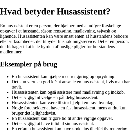
Hvad betyder Husassistent?
En husassistent er en person, der hjælper med at udføre forskellige
opgaver i et husstand, såsom rengøring, madlavning, tøjvask og
lignende. Husassistenten kan være ansat enten af husstandens beboere
eller virksomheder, der tilbyder husholdningsservice. Det er en person,
der bidrager til at lette byrden af huslige pligter for husstandens
medlemmer.
Eksempler på brug
En husassistent kan hjælpe med rengøring og oprydning.
Det kan være en god idé at ansætte en husassistent, hvis man har
travlt.
Husassistenten kan også assistere med madlavning og indkøb.
Det er vigtigt at vælge en pålidelig husassistent.
Husassistenten kan være til stor hjælp i en travl hverdag.
Nogle foretrækker at have en fast husassistent, mens andre kun
bruger det lejlighedsvist.
En husassistent kan frigøre tid til andre vigtige opgaver.
Det er vigtigt at have tillid til sin husassistent.
En erfaren husassistent kan have gode tips til effektiv rengøring.