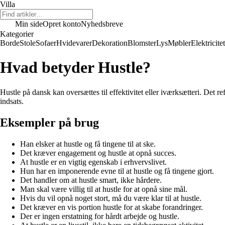
Villa
Min side
Opret konto
Nyhedsbreve
Kategorier
Borde
Stole
Sofaer
Hvidevarer
Dekoration
Blomster
Lys
Møbler
Elektricitet
Hvad betyder Hustle?
Hustle på dansk kan oversættes til effektivitet eller iværksætteri. Det r
indsats.
Eksempler på brug
Han elsker at hustle og få tingene til at ske.
Det kræver engagement og hustle at opnå succes.
At hustle er en vigtig egenskab i erhvervslivet.
Hun har en imponerende evne til at hustle og få tingene gjort.
Det handler om at hustle smart, ikke hårdere.
Man skal være villig til at hustle for at opnå sine mål.
Hvis du vil opnå noget stort, må du være klar til at hustle.
Det kræver en vis portion hustle for at skabe forandringer.
Der er ingen erstatning for hårdt arbejde og hustle.