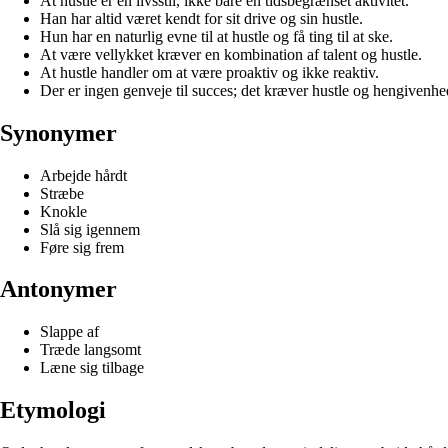
At hustle er en livsstil, ikke bare en tidsbegrænset aktivitet.
Han har altid været kendt for sit drive og sin hustle.
Hun har en naturlig evne til at hustle og få ting til at ske.
At være vellykket kræver en kombination af talent og hustle.
At hustle handler om at være proaktiv og ikke reaktiv.
Der er ingen genveje til succes; det kræver hustle og hengivenhe
Synonymer
Arbejde hårdt
Stræbe
Knokle
Slå sig igennem
Føre sig frem
Antonymer
Slappe af
Træde langsomt
Læne sig tilbage
Etymologi