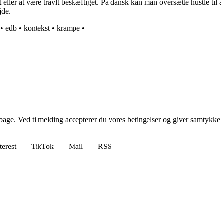
eller at være travlt beskæftiget. På dansk kan man oversætte hustle til at
jde.
•
edb
•
kontekst
•
krampe
•
tilbage. Ved tilmelding accepterer du vores betingelser og giver samtykke
terest
TikTok
Mail
RSS