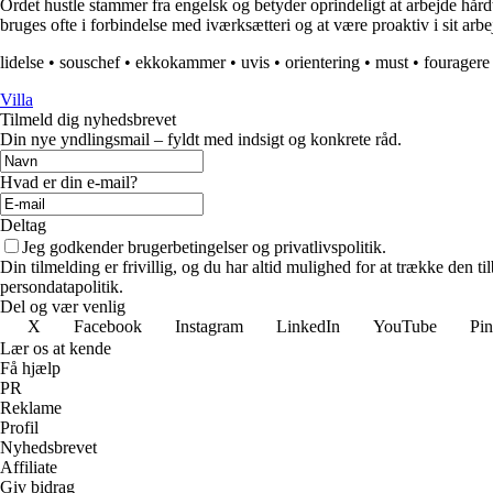
Ordet hustle stammer fra engelsk og betyder oprindeligt at arbejde hårdt 
bruges ofte i forbindelse med iværksætteri og at være proaktiv i sit arbe
lidelse
•
souschef
•
ekkokammer
•
uvis
•
orientering
•
must
•
fouragere
Villa
Tilmeld dig nyhedsbrevet
Din nye yndlingsmail – fyldt med indsigt og konkrete råd.
Hvad er din e-mail?
Deltag
Jeg godkender brugerbetingelser og privatlivspolitik.
Din tilmelding er frivillig, og du har altid mulighed for at trække den 
persondatapolitik.
Del og vær venlig
X
Facebook
Instagram
LinkedIn
YouTube
Pin
Lær os at kende
Få hjælp
PR
Reklame
Profil
Nyhedsbrevet
Affiliate
Giv bidrag