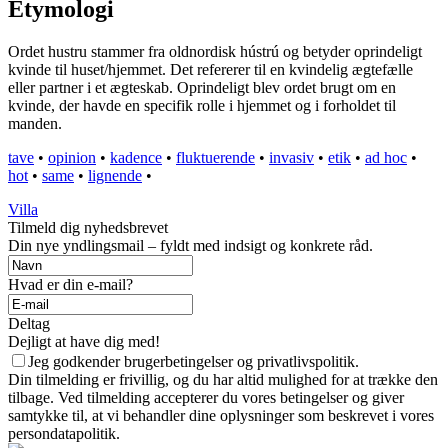
Etymologi
Ordet hustru stammer fra oldnordisk hústrú og betyder oprindeligt
kvinde til huset/hjemmet. Det refererer til en kvindelig ægtefælle
eller partner i et ægteskab. Oprindeligt blev ordet brugt om en
kvinde, der havde en specifik rolle i hjemmet og i forholdet til
manden.
tave
•
opinion
•
kadence
•
fluktuerende
•
invasiv
•
etik
•
ad hoc
•
hot
•
same
•
lignende
•
Villa
Tilmeld dig nyhedsbrevet
Din nye yndlingsmail – fyldt med indsigt og konkrete råd.
Hvad er din e-mail?
Deltag
Dejligt at have dig med!
Jeg godkender brugerbetingelser og privatlivspolitik.
Din tilmelding er frivillig, og du har altid mulighed for at trække den
tilbage. Ved tilmelding accepterer du vores betingelser og giver
samtykke til, at vi behandler dine oplysninger som beskrevet i vores
persondatapolitik.