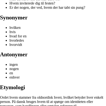
Hvem inviterede dig til festen?
Er der nogen, der ved, hvem der har tabt sin pung?
Synonymer
hvilken
hvis
hvad for en
hvorledes
hvorvidt
Antonymer
ingen
nogen
en
enhver
Etymologi
Ordet hvem stammer fra oldnordisk hverr, hvilket betyder hver enkelt
person. På dansk bruges hvem til at spørge om identiteten eller
personen, som handlingen eller omtalen refererer til.