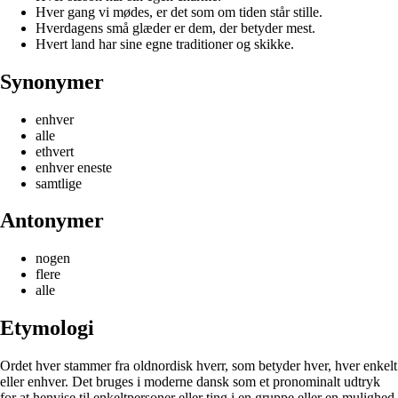
Hver gang vi mødes, er det som om tiden står stille.
Hverdagens små glæder er dem, der betyder mest.
Hvert land har sine egne traditioner og skikke.
Synonymer
enhver
alle
ethvert
enhver eneste
samtlige
Antonymer
nogen
flere
alle
Etymologi
Ordet hver stammer fra oldnordisk hverr, som betyder hver, hver enkelt
eller enhver. Det bruges i moderne dansk som et pronominalt udtryk
for at henvise til enkeltpersoner eller ting i en gruppe eller en mulighed